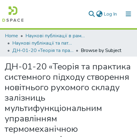
(current)
Log In
Communities & Collections
Home
Наукові публікації в рамках виконання держбюджетних науково-дослідних робіт
Наукові публікації та патенти в рамках виконання держбюджетних науково-дослідних робіт 2020 р.
All of DSpace
ДН-01-20 «Теорія та практика системного підходу створення новітнього рухомого складу залізниць мультифункціональним управлінням термомеханічною навантаженністю «колесо-колодка-рейка» для підвищення безпеки, енерго- та ресурсозаощадження»
Browse by Subject
ДН-01-20 «Теорія та практика
системного підходу створення
новітнього рухомого складу
залізниць
мультифункціональним
управлінням
термомеханічною