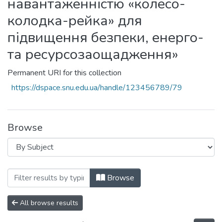
навантаженністю «колесо-
колодка-рейка» для
підвищення безпеки, енерго-
та ресурсозаощадження»
Permanent URI for this collection
https://dspace.snu.edu.ua/handle/123456789/79
Browse
Browsing ДН-01-20 «Теорія та практик
Browse
All browse results