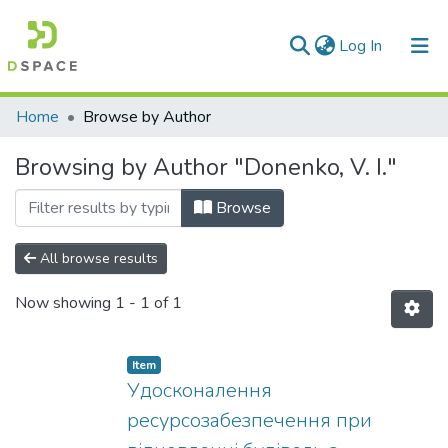
(current)
Log In
Communities & Collections
Home
Browse by Author
All of DSpace
Browsing by Author "Donenko, V. I."
Browse
All browse results
Now showing
1 - 1 of 1
Item
Удосконалення
ресурсозабезпечення при