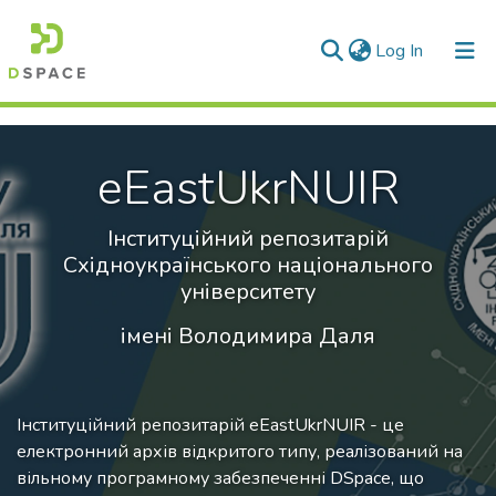
(current)
Log In
Communities & Collections
eEastUkrNUIR
All of DSpace
Statistics
Інституційний репозитарій
Східноукраїнського національного
університету
імені Володимира Даля
Інституційний репозитарій eEastUkrNUIR - це
електронний архів відкритого типу, реалізований на
вільному програмному забезпеченні DSpace, що