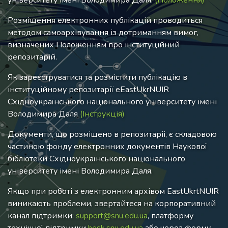
університету імені Володимира Даля.
(Положення)
Розміщення електронних публікацій проводиться
методом самоархівування із дотриманням вимог,
визначених Положенням про інституційний
репозитарій.
Як зареєструватися та розмістити публікацію в
інституційному репозитарії eEastUkrNUIR
Східноукраїнського національного університету імені
Володимира Даля
(Інструкція)
Документи, що розміщено в репозитаріі, є складовою
частиною фонду електронних документів Наукової
бібліотеки Східноукраїнського національного
університету імені Володимира Даля.
Якщо при роботі з електронним архівом EastUkrtNUIR
виникають проблеми, звертайтеся на корпоративний
канал підтримки:
support@snu.edu.ua
, платформу