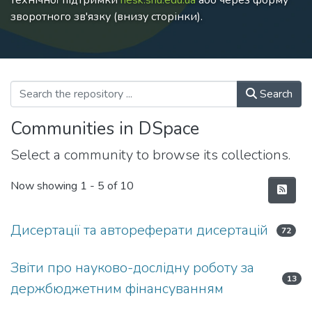
технічної підтримки
hesk.snu.edu.ua
або через форму
зворотного зв'язку (внизу сторінки).
Search
Communities in DSpace
Select a community to browse its collections.
Now showing
1 - 5 of 10
Дисертації та автореферати дисертацій
72
Звіти про науково-дослідну роботу за
13
держбюджетним фінансуванням