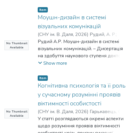
Item
Моушн-дизайн в системі
візуальних комунікацій
(
СНУ ім. В. Даля
,
2026
)
Рудий, А. Р.
;
Rudy, A.
Рудий А.Р. Моушн-дизайн в системі
No Thumbnail
Available
візуальних комунікацій. – Дисертація
на здобуття наукового ступеня доктора
філософії за спеціальністю 034 –
Show more
Культурологія. Східноукраїнський
національний університет імені
Item
Володимира Даля (Київ). – 2026.
Когнітивна психологія та її роль
Дисертаційне дослідження присвячене
у сучасному розумінні проявів
розгляду інформаційно-
віктимності особистості
комунікативних аспектів
(
СНУ ім. В. Даля
,
2026
)
Гарькавець, С. О.
;
No Thumbnail
функціонування моушн-дизайну в
Available
Волченко, Л. П.
У статті розглядаються окремі аспекти
системі візуальної культури ХХ століття.
щодо розуміння проявів віктимності
На межі ХХ-го – ХХІ-го століття