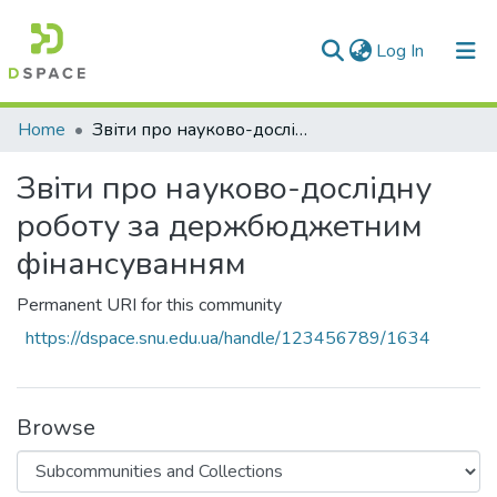
(current)
Log In
Communities & Collections
Home
Звіти про науково-дослідну роботу за держбюджетним фінансуванням
All of DSpace
Звіти про науково-дослідну
Statistics
роботу за держбюджетним
фінансуванням
Permanent URI for this community
https://dspace.snu.edu.ua/handle/123456789/1634
Browse