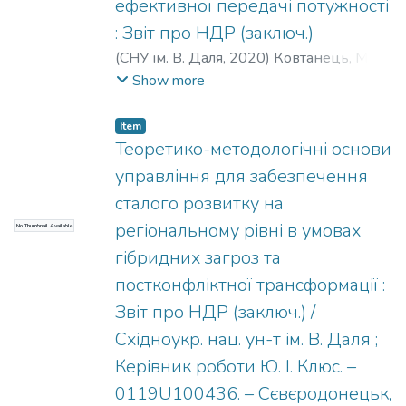
ефективної передачі потужності
: Звіт про НДР (заключ.)
(
СНУ ім. В. Даля
,
2020
)
Ковтанець, М. В.
;
Горбунов, М. І.
;
Дьомін, Ю. В.
;
Фомін, О.
Show more
В.
;
Поркуян, О. В.
;
Бойко, Г. О.
;
Могила, В.
І.
;
Нєженцев, О. Б.
;
Ноженко, О. С.
;
Item
Кравченко, К. О.
;
Костюкевич, О. І.
;
Теоретико-методологічні основи
Кічкіна, О. І.
;
Кузьменко, С. В.
;
Сергієнко,
управління для забезпечення
О. В.
;
Михайлов, Є. В.
;
Бєлоусова, Л. І.
;
сталого розвитку на
Морнева, М. О.
;
Серєбряк, К. І.
;
Дьомін,
регіональному рівні в умовах
No Thumbnail Available
Р. Ю.
;
Воронцов, Б. С.
;
Ноженко, В. С.
;
Просвiрова, О. В.
;
Кара, С. В.
;
Семенов, С.
гібридних загроз та
О.
;
Кічкін, О. В.
;
Фомiна, А. М.
;
Ковтанець,
постконфліктної трансформації :
Т. М.
;
Сова, С. С.
;
Фомiн, В. В.
;
Коваленко,
Звіт про НДР (заключ.) /
В. В.
;
Бурлуцький, О. В.
;
Коротенко, Б.
Східноукр. нац. ун-т ім. В. Даля ;
М.
;
Бiловол, Є. О.
;
Лисенко, Ю. В.
Керівник роботи Ю. І. Клюс. –
0119U100436. – Сєвєродонецьк,