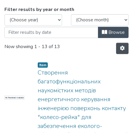
Browsing Звіти про науково-дослідну
Filter results by year or month
Browse
Now showing
1 - 13 of 13
Item
Створення
багатофункціональних
наукомістких методів
енергетичного керування
No Thumbnail Available
інженерією поверхонь контакту
"колесо-рейка" для
забезпечення еколого-