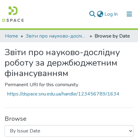
(current)
Log In
Communities & Collections
Home
Звіти про науково-дослідну роботу за держбюджетним фінансуванням
Browse by Date
All of DSpace
Звіти про науково-дослідну
роботу за держбюджетним
фінансуванням
Permanent URI for this community
https://dspace.snu.edu.ua/handle/123456789/1634
Browse