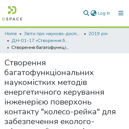
(current)
Log In
Communities & Collections
Home
Звіти про науково-дослідну роботу за держбюджетним фінансуванням
2019 рік
ДН-01-17 «Створення багатофункціональних наукомістких методів енергетичного керування інженерією поверхонь контакту "колесо-рейка" для забезпечення еколого-ефективної передачі потужності»
All of DSpace
Створення багатофункціональних наукомістких методів енергетичного керування інженерією поверхонь контакту "колесо-рейка" для забезпечення еколого-ефективної передачі потужності : Звіт про НДР (заключ.)
Statistics
Створення
багатофункціональних
наукомістких методів
енергетичного керування
інженерією поверхонь
контакту "колесо-рейка" для
забезпечення еколого-