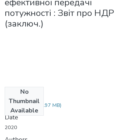
ефективної передачі
потужності : Звіт про НДР
(заключ.)
No
Files
Thumbnail
zvit_01_17.pdf
(9.97 MB)
Available
Date
2020
Authors