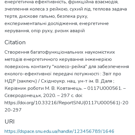
енергетична ефективність
,
фрикційна взаємодія
,
зчеплення колеса з рейкою
,
сухий лід
,
теплова задача
тертя
,
дискове гальмо
,
безпека руху
,
експериментальні дослідження
,
енергетичне
керування
,
опір руху
,
ризик аварій
Citation
Створення багатофункціональних наукомістких
методів енергетичного керування інженерією
поверхонь контакту "колесо-рейка" для забезпечення
еколого-ефективної передачі потужності : Звіт про
НДР (заключ.) / Східноукр. нац. ун-т ім. В. Даля ;
Керівник роботи М. В. Ковтанець. – 0117U000561. –
Сєвєродонецьк, 2020. – 297 с. doi:
https://doi.org/10.33216/ReportSNU(0117U000561)-20
20-297
URI
https://dspace.snu.edu.ua/handle/123456789/1646