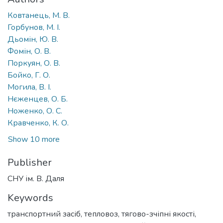
Ковтанець, М. В.
Горбунов, М. І.
Дьомін, Ю. В.
Фомін, О. В.
Поркуян, О. В.
Бойко, Г. О.
Могила, В. І.
Нєженцев, О. Б.
Ноженко, О. С.
Кравченко, К. О.
Show 10 more
Publisher
СНУ ім. В. Даля
Keywords
транспортний засіб
,
тепловоз
,
тягово-зчіпні якості
,