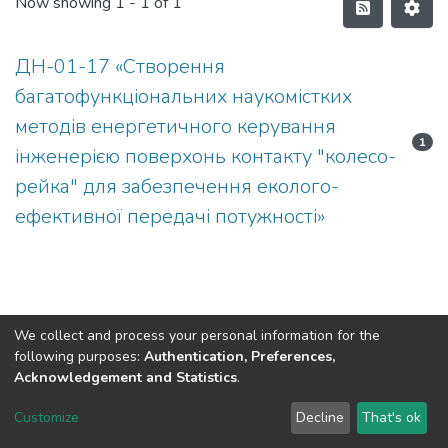
Now showing
1 - 1 of 1
ДН-01-17 «Створення
багатофункціональних наукомістких
методів енергетичного керування
1
інженерією поверхонь контакту "колесо-
рейка" для забезпечення еколого-
ефективної передачі потужності»
We collect and process your personal information for the
following purposes:
Authentication, Preferences,
Acknowledgement and Statistics
.
Dspace & Volodymyr Dahl East Ukrainian National University
copyright © 2002-2026
LYRASIS
Customize
Decline
That's ok
Cookie settings
End User Agreement
Send Feedback