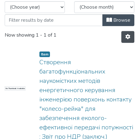
Browse
Now showing
1 - 1 of 1
Item
Створення
багатофункціональних
наукомістких методів
енергетичного керування
No Thumbnail Available
інженерією поверхонь контакту
"колесо-рейка" для
забезпечення еколого-
ефективної передачі потужності
: Звіт про НДР (заключ.)