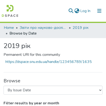
(current)
Log In
Communities & Collections
Home
Звіти про науково-дослідну роботу за держбюджетним фінансуванням
2019 рік
Browse by Date
All of DSpace
2019 рік
Permanent URI for this community
https://dspace.snu.edu.ua/handle/123456789/1635
Browse
Browsing 2019 рік by Issue Date
Filter results by year or month