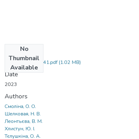
No
Files
Thumbnail
zvit_0120U104741.pdf
(1.02 MB)
Available
Date
2023
Authors
Смоліна, О. О.
Шелковая, Н. В.
Леонтьєва, В. М.
Хлистун, Ю. І.
Тєлушкіна, О. А.