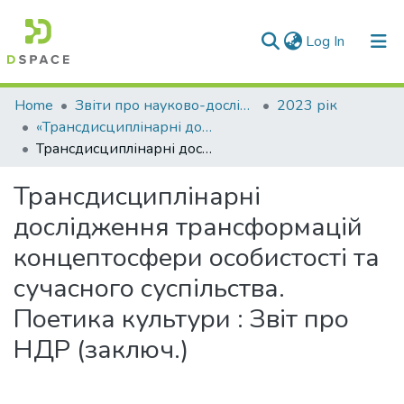
(current)
Log In
Communities & Collections
Home
Звіти про науково-дослідну роботу за держбюджетним фінансуванням
2023 рік
«Трансдисциплінарні дослідження трансформацій концептосфери особистості та сучасного суспільства. Поетика культури»
All of DSpace
Трансдисциплінарні дослідження трансформацій концептосфери особистості та сучасного суспільства. Поетика культури : Звіт про НДР (заключ.)
Statistics
Трансдисциплінарні
дослідження трансформацій
концептосфери особистості та
сучасного суспільства.
Поетика культури : Звіт про
НДР (заключ.)