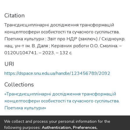
Citation
Трансдисциплінарні дослідження трансформацій
концептосфери особистості та сучасного суспільства.
Поетика культури : Звіт про НДР (заключ.) / Східноукр.
нац. ун-т ім. В. Даля ; Керівник роботи О.О. Смоліна. –
0120U104741. – 2023. – 132 с.
URI
https://dspace.snu.edu.ua/handle/123456789/2092
Collections
«Трансдисциплінарні дослідження трансформацій
концептосфери особистості та сучасного суспільства.
Поетика культури»
Full item page
We collect and process your personal information for the
following purposes:
Authentication, Preferences,