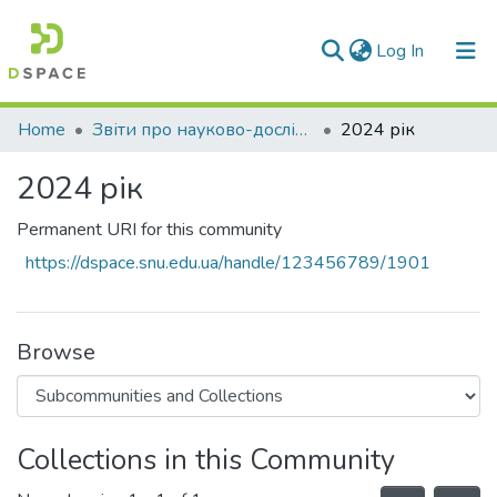
(current)
Log In
Communities & Collections
Home
Звіти про науково-дослідну роботу за держбюджетним фінансуванням
2024 рік
All of DSpace
2024 рік
Statistics
Permanent URI for this community
https://dspace.snu.edu.ua/handle/123456789/1901
Browse
Collections in this Community