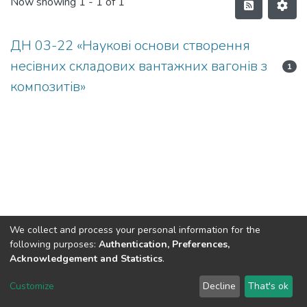
Now showing
1 - 1 of 1
ДН 03-22 «Наукові основи створення
несівних складових вантажних вагонів з
1
композитів»
We collect and process your personal information for the
following purposes:
Authentication, Preferences,
Acknowledgement and Statistics
.
Dspace & Volodymyr Dahl East Ukrainian National University
copyright © 2002-2026
LYRASIS
Customize
Decline
That's ok
Cookie settings
End User Agreement
Send Feedback