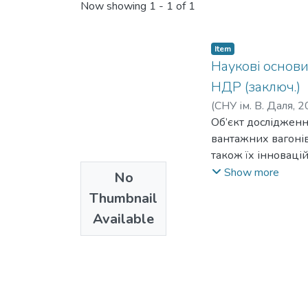
Now showing
1 - 1 of 1
Item
Наукові основи
НДР (заключ.)
(
СНУ ім. В. Даля
,
2
В.
Об’єкт досліджен
;
Фомін, О. В.
;
Лов
Безлуцький, В. О.
вантажних вагонів
;
також їх інноваці
принципи, законом
Show more
No
експлуатаційних н
Thumbnail
методи при провед
Available
систем та вирішен
методи морфологіч
прийняття рішень
прогнозування екс
моделювання, вип
математичної стат