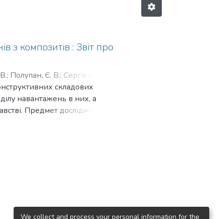
в з композитів : Звіт про
В.
;
Полупан, Є. В.
;
Сергієнко, О.
онструктивних складових
А.
;
Сова, С. С.
;
Литвиненко, А. С.
;
ділу навантажень в них, а
навстві. Предмет дослідження –
ття і перерозподілу
ані підходи, теорії та
теорії розвитку технічних
орівневих ієрархічних систем;
птимізації; методи теорії
тичного моделювання; методи
х процесів; методи фізичного
ериментів; методи
спортних засобів; методи
We collect and process your personal information for the