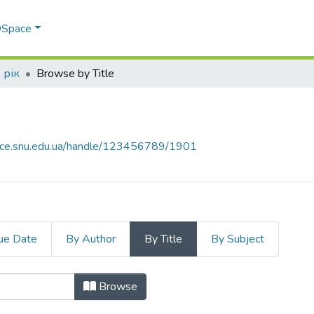
 DSpace
 рік
Browse by Title
pace.snu.edu.ua/handle/123456789/1901
ue Date
By Author
By Title
By Subject
e
Browse