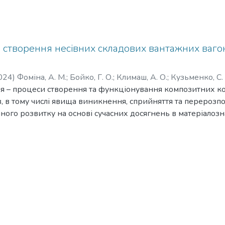
 створення несівних складових вантажних вагоні
024
)
Фоміна, А. М.
;
Бойко, Г. О.
;
Климаш, А. О.
;
Кузьменко, С. 
ня – процеси створення та функціонування композитних к
ська, А. О.
;
Прокопенко, П. М.
;
Козинка, О. С.
;
Туровець, Д. 
, в тому числі явища виникнення, сприйняття та перерозпо
Черкашин, О. П.
;
Балковська, Г. В.
йного розвитку на основі сучасних досягнень в матеріалоз
ірності, концептуальні відображення та описання сприйня
авантажень композитними вагонними складовими. Використ
енні дослідження: системний підхід; принципи та методи 
ня винахідницьких задач; методи та принципи теорії багат
ного та функціонально-вартісного аналізу; методи теорії о
 та експертного оцінювання; методи комп’ютерно-матема
плуатаційних характеристик міцністних та функціональни
робування; методи математична обробки результатів експ
истики; методи проектування та досліджень сучасних тран