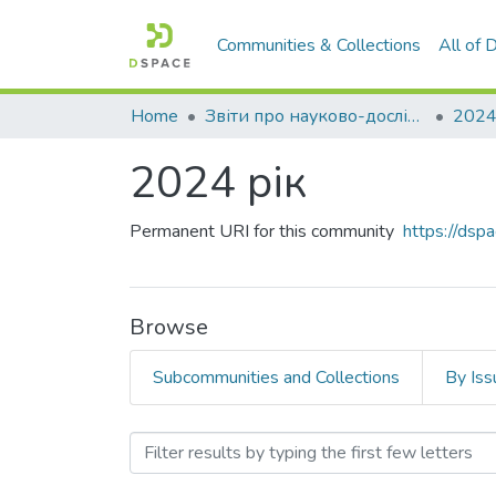
Communities & Collections
All of
Home
Звіти про науково-дослідну роботу за держбюджетним фінансуванням
2024
2024 рік
Permanent URI for this community
https://ds
Browse
Subcommunities and Collections
By Iss
Browsing 2024 рік by Titl