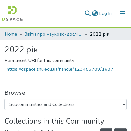
(current)
Log In
Communities & Collections
Home
Звіти про науково-дослідну роботу за держбюджетним фінансуванням
2022 рік
All of DSpace
2022 рік
Statistics
Permanent URI for this community
https://dspace.snu.edu.ua/handle/123456789/1637
Browse
Collections in this Community