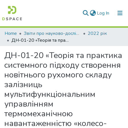
(current)
Log In
Communities & Collections
Home
Звіти про науково-дослідну роботу за держбюджетним фінансуванням
2022 рік
ДН-01-20 «Теорія та практика системного підходу створення новітнього рухомого складу залізниць мультифункціональним управлінням термомеханічною навантаженністю «колесо-колодка-рейка» для підвищення безпеки, енерго- та ресурсозаощадження»
All of DSpace
ДН-01-20 «Теорія та практика
Statistics
системного підходу створення
новітнього рухомого складу
залізниць
мультифункціональним
управлінням
термомеханічною
навантаженністю «колесо-