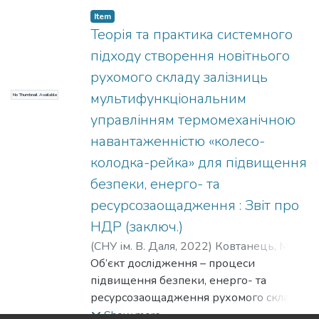
Item
Теорія та практика системного
підходу створення новітнього
рухомого складу залізниць
мультифункціональним
No Thumbnail Available
управлінням термомеханічною
навантаженністю «колесо-
колодка-рейка» для підвищення
безпеки, енерго- та
ресурсозаощадження : Звіт про
НДР (заключ.)
(
СНУ ім. В. Даля
,
2022
)
Ковтанець, М. В.
;
Горбунов, М. І.
Об’єкт дослідження – процеси
;
Фомін, О. В.
;
Дьомін, Р.
Ю.
підвищення безпеки, енерго- та
;
Поркуян, О. В.
;
Бойко, Г. О.
;
Могила,
В. І.
ресурсозаощадження рухомого складу
;
Черняк, Г. Ю.
;
Кравченко, К. О.
;
Кічкіна, О. І.
залізниць мультифункціональним
;
Кузьменко, С. В.
;
Сергієнко,
Show more