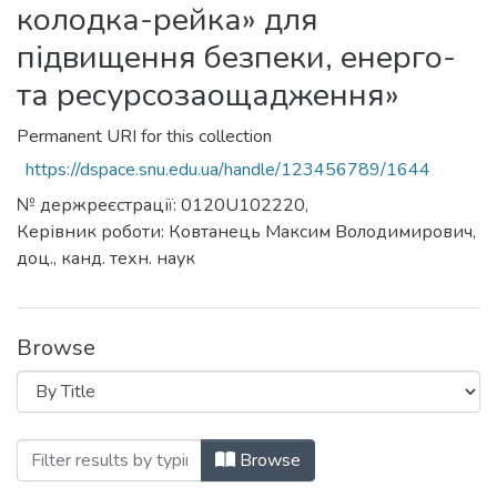
колодка-рейка» для
підвищення безпеки, енерго-
та ресурсозаощадження»
Permanent URI for this collection
https://dspace.snu.edu.ua/handle/123456789/1644
№ держреєстрації: 0120U102220,
Керівник роботи: Ковтанець Максим Володимирович,
доц., канд. техн. наук
Browse
Browsing ДН-01-20 «Теорія та практи
Browse