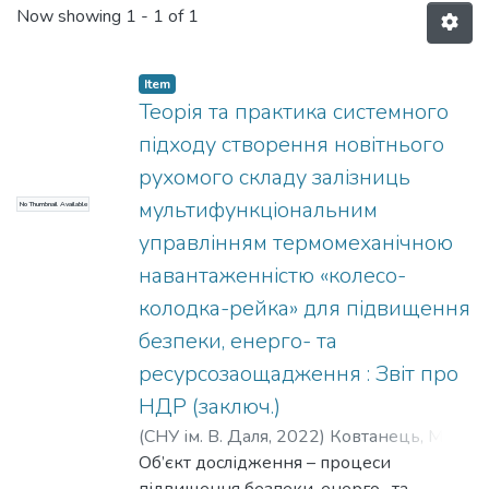
Now showing
1 - 1 of 1
Item
Теорія та практика системного
підходу створення новітнього
рухомого складу залізниць
мультифункціональним
No Thumbnail Available
управлінням термомеханічною
навантаженністю «колесо-
колодка-рейка» для підвищення
безпеки, енерго- та
ресурсозаощадження : Звіт про
НДР (заключ.)
(
СНУ ім. В. Даля
,
2022
)
Ковтанець, М. В.
;
Горбунов, М. І.
Об’єкт дослідження – процеси
;
Фомін, О. В.
;
Дьомін, Р.