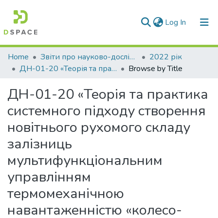
(current)
Log In
Communities & Collections
Home
Звіти про науково-дослідну роботу за держбюджетним фінансуванням
2022 рік
ДН-01-20 «Теорія та практика системного підходу створення новітнього рухомого складу залізниць мультифункціональним управлінням термомеханічною навантаженністю «колесо-колодка-рейка» для підвищення безпеки, енерго- та ресурсозаощадження»
Browse by Title
All of DSpace
ДН-01-20 «Теорія та практика
системного підходу створення
новітнього рухомого складу
залізниць
мультифункціональним
управлінням
термомеханічною
навантаженністю «колесо-