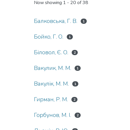
Now showing
1 - 20 of 38
Балковська, Г. В.
1
Бойко, Г. О.
1
Біловол, Є. О.
2
Вакулик, М. М.
1
Вакулік, М. М.
1
Гирман, Р. М.
2
Горбунов, М. І.
2