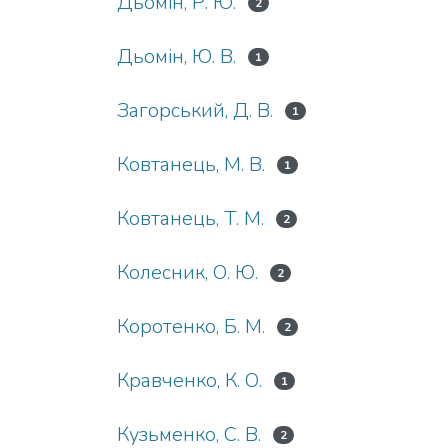
Дьомін, Р. Ю.
2
Дьомін, Ю. В.
1
Загорський, Д. В.
1
Ковтанець, М. В.
1
Ковтанець, Т. М.
2
Колесник, О. Ю.
2
Коротенко, Б. М.
2
Кравченко, К. О.
1
Кузьменко, С. В.
2