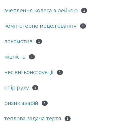
зчеплення колеса з рейкою
1
комп’ютерне моделювання
1
локомотив
1
міцність
1
несівні конструкції
1
опір руху
1
ризик аварій
1
теплова задача тертя
1