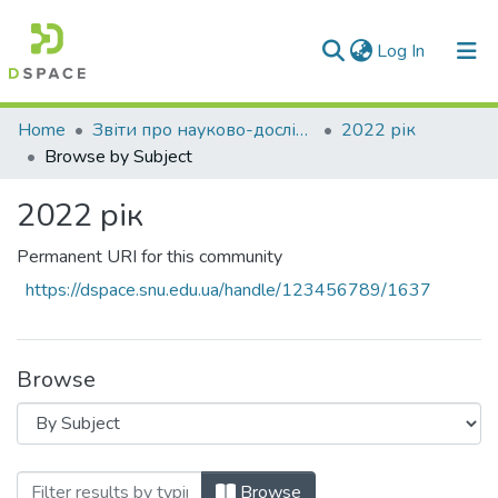
(current)
Log In
Communities & Collections
Home
Звіти про науково-дослідну роботу за держбюджетним фінансуванням
2022 рік
Browse by Subject
All of DSpace
2022 рік
Permanent URI for this community
https://dspace.snu.edu.ua/handle/123456789/1637
Browse
Browsing 2022 рік by Subject
Browse