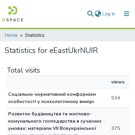
(current)
Log In
Communities & Collections
Home
Statistics
All of DSpace
Statistics for eEastUkrNUIR
Total visits
views
Соціально-нормативний конформізм
534
особистості у психологічному вимірі.
Розвиток будівництва та житлово-
комунального господарства в сучасних
умовах: матеріали VII Всеукраїнської
375