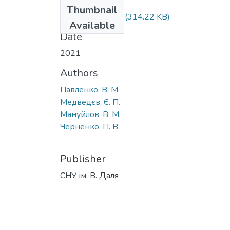
Files
Thumbnail
2021_22_11.pdf
(314.22 KB)
Available
Date
2021
Authors
Павленко, В. М.
Медведєв, Є. П.
Мануйлов, В. М.
Черненко, П. В.
Publisher
СНУ ім. В. Даля