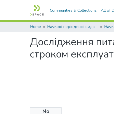
Communities & Collections
All of
Home
Наукові періодичні видання СНУ ім. В. Даля
Дослідження пит
строком експлуат
No