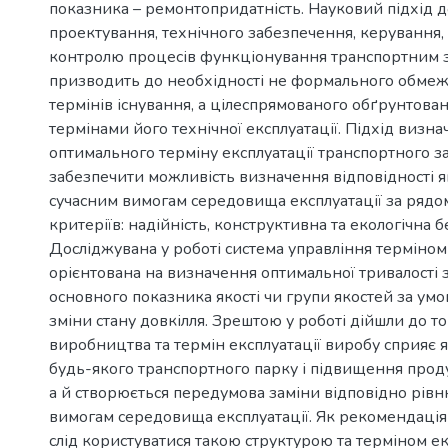
показника – ремонтопридатність. Науковий підхід д
проектування, технічного забезпечення, керування,
контролю процесів функціонування транспортним 
призводить до необхідності не формального обме
термінів існування, а цілеспрямованого обґрунтова
термінами його технічної експлуатації. Підхід визн
оптимального терміну експлуатації транспортного з
забезпечити можливість визначення відповідності я
сучасним вимогам середовища експлуатації за ряд
критеріїв: надійність, конструктивна та екологічна б
Досліджувана у роботі система управління терміном
орієнтована на визначення оптимальної тривалості
основного показника якості чи групи якостей за ум
зміни стану довкілля. Зрештою у роботі дійшли до то
виробництва та термін експлуатації виробу сприяє
будь-якого транспортного парку і підвищення проду
а й створюється передумова заміни відповідно рів
вимогам середовища експлуатації. Як рекомендація
слід користуватися такою структурою та терміном екс