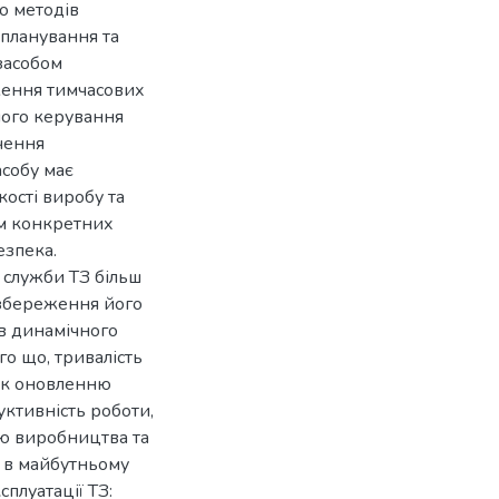
о методів
 планування та
засобом
ження тимчасових
ного керування
ачення
асобу має
кості виробу та
ом конкретних
езпека.
 служби ТЗ більш
 збереження його
ов динамічного
го що, тривалість
 як оновленню
ктивність роботи,
ню виробництва та
 в майбутньому
плуатації ТЗ: