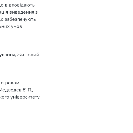
що відповідають
ація виведення з
 що забезпечують
льних умов
рування
,
життєвий
 строком
Медведєв Є. П.,
кого університету.