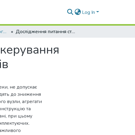
Log In
Наукові вісті Далівського університету № 21
Дослідження питання структури системи керування строком експлуатації транспортних засобів
 керування
ів
еки, не допускає
одять до зниження
ого вузли, агрегати
онструкцію та
ані, при цьому
омплектуючих.
важливого