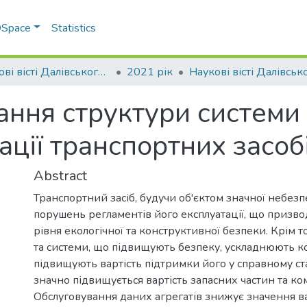
 DSpace
Statistics
Наукові вісті Далівського університету
2021 рік
ання структури системи
ації транспортних засоб
Abstract
Транспортний засіб, будучи об'єктом значної небезп
порушень регламентів його експлуатації, що призв
рівня екологічної та конструктивної безпеки. Крім т
та системи, що підвищують безпеку, ускладнюють к
підвищують вартість підтримки його у справному ст
значно підвищується вартість запасних частин та к
Обслуговування даних агрегатів знижує значення 