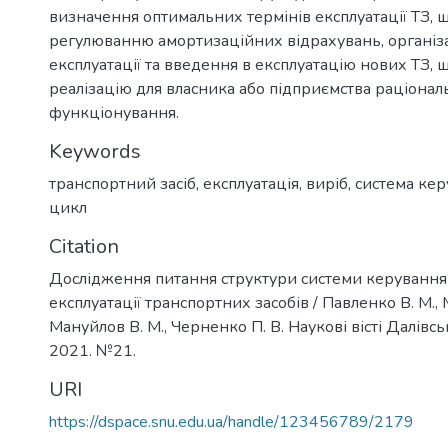
визначення оптимальних термінів експлуатації ТЗ, 
регулюванню амортизаційних відрахувань, організ
експлуатації та введення в експлуатацію нових ТЗ,
реалізацію для власника або підприємства раціона
функціонування.
Keywords
транспортний засіб
,
експлуатація
,
виріб
,
система ке
цикл
Citation
Дослідження питання структури системи керування
експлуатації транспортних засобів / Павленко В. М., 
Мануйлов В. М., Черненко П. В. Наукові вісті Далівсь
2021. №21.
URI
https://dspace.snu.edu.ua/handle/123456789/2179