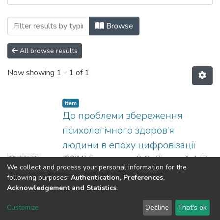
Browsing Матеріали конференцій, семінар
Browse
All browse results
Now showing
1 - 1 of 1
Item
До проблеми збереження
психологічного здоров’я
людини в епоху цифровізації
(
2024
)
Гарькавець, С. О.
;
Ліпський, А. В.
No Thumbnail Available
We collect and process your personal information for the
following purposes:
Authentication, Preferences,
Acknowledgement and Statistics
.
Dspace & Volodymyr Dahl East Ukrainian National University
copyright © 2002-2026
LYRASIS
Customize
Decline
That's ok
Cookie settings
End User Agreement
Send Feedback