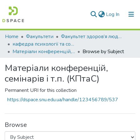
(current)
Log In
Communities & Collections
Home
Факультети
Факультет здоров’я людини
кафедра психології та соціології
All of DSpace
Матеріали конференцій, семінарів і т.п. (КПтаС)
Browse by Subject
Матеріали конференцій,
семінарів і т.п. (КПтаС)
Permanent URI for this collection
https://dspace.snu.edu.ua/handle/123456789/537
Browse