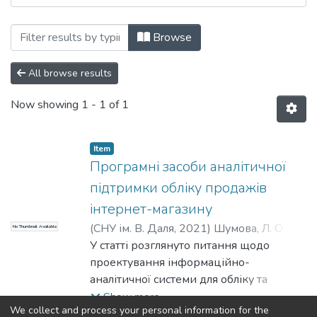
Browsing Вісник СНУ ім. В. Даля № 4(26
Browse
All browse results
Now showing
1 - 1 of 1
Item
Програмні засоби аналітичної
підтримки обліку продажів
інтернет-магазину
(
СНУ ім. В. Даля
,
2021
)
Шумова, Л. О.
;
No Thumbnail Available
Ячменьов, А. В.
У статті розглянуто питання щодо
проектування інформаційно-
аналітичної системи для обліку та
прогнозування продажів інтернет-
Show more
We collect and process your personal information for the
магазину з метою підвищення