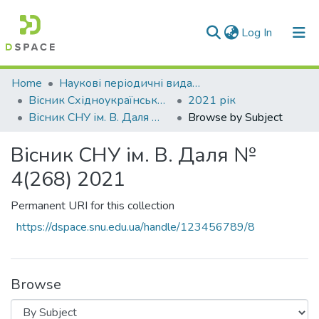
(current)
Log In
Communities & Collections
Home
Наукові періодичні видання СНУ ім. В. Даля
Вісник Східноукраїнського національного університету імені В. Даля
2021 рік
All of DSpace
Вісник СНУ ім. В. Даля № 4(268) 2021
Browse by Subject
Вісник СНУ ім. В. Даля №
4(268) 2021
Permanent URI for this collection
https://dspace.snu.edu.ua/handle/123456789/8
Browse