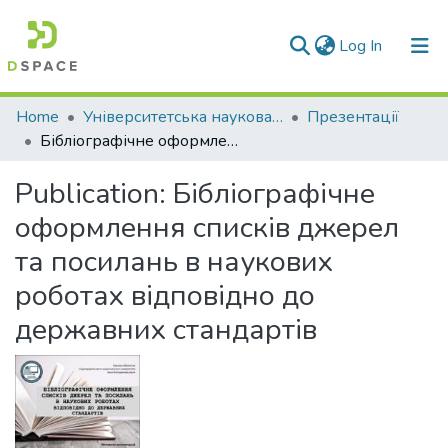
(current)
Log In
Communities & Collections
Home
Університетська наукова бібліотека
Презентації
Бібліографічне оформлення списків джерел та посилань в наукових роботах відповідно до державних стандартів
All of DSpace
Publication:
Бібліографічне
Statistics
оформлення списків джерел
та посилань в наукових
роботах відповідно до
державних стандартів