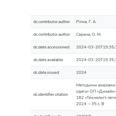
dc.contributor.author
Ріпка, Г. А.
dc.contributor.author
Сарана, О. М.
dc.date.accessioned
2024-03-20T19:35:
dc.date.available
2024-03-20T19:35:
dc.date.issued
2024
Методичні вказівки 
одягу» ОП «Дизайн-т
dc.identifier.citation
182 «Технології легк
2024. – 35 с. В