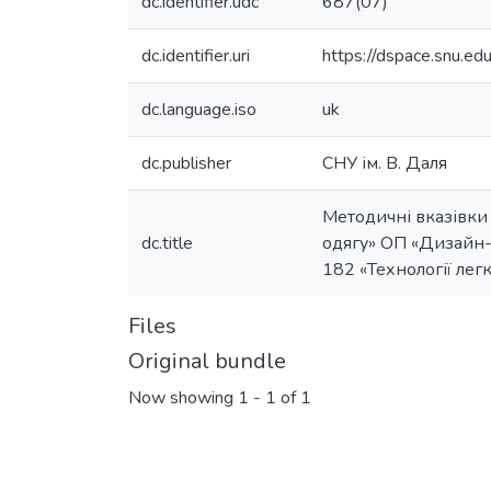
dc.identifier.udc
687(07)
dc.identifier.uri
https://dspace.snu.
dc.language.iso
uk
dc.publisher
СНУ ім. В. Даля
Методичні вказівки 
dc.title
одягу» ОП «Дизайн-т
182 «Технології лег
Files
Original bundle
Now showing
1 - 1 of 1