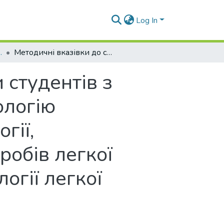
Log In
ріали (КДтаІМ)
Методичні вказівки до самостійної роботи студентів з дисципліни «Вступ в проектування і технологію виготовлення одягу» ОП «Дизайн-технології, конструювання та сучасне оздоблення виробів легкої промисловості» спеціальності 182 «Технології легкої промисловості» всіх форм навчання
 студентів з
ологію
гії,
робів легкої
огії легкої