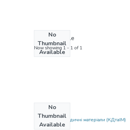
No
License bundle
Thumbnail
Now showing
1 - 1 of 1
Available
No
Collections
Thumbnail
Навчально-методичні матеріали (КДтаІМ)
Available