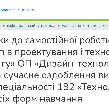
 DSpace
Statistics
ї
кафедра дизайну та індустрії моди
Навчально-методичні мате
и до самостійної роботи
п в проектування і техн
гу» ОП «Дизайн-техноло
 сучасне оздоблення ви
еціальності 182 «Технол
сіх форм навчання