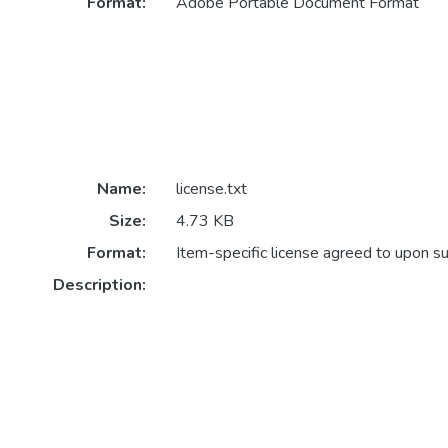
Format:
Adobe Portable Document Format
Name:
license.txt
Size:
4.73 KB
Format:
Item-specific license agreed to upon s
Description: