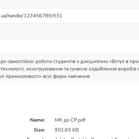
edu.ua/handle/123456789/931
до самостійної роботи студентів з дисципліни «Вступ в пр
ехнології, конструювання та сучасне оздоблення виробів л
кої промисловості» всіх форм навчання
Name:
МК до СР.pdf
Size:
901.65 KB