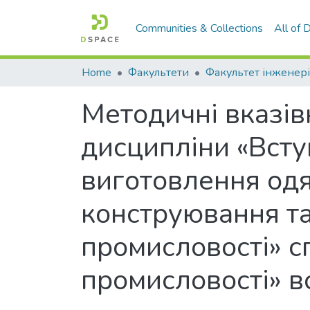
Communities & Collections
All of
Home
Факультети
Факультет інженері
Методичні вказівк
дисципліни «Всту
виготовлення одя
конструювання та
промисловості» сп
промисловості» в