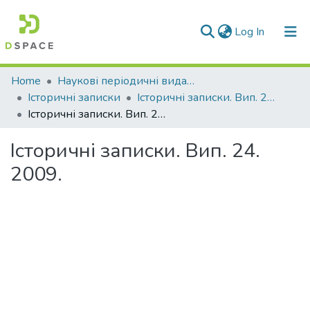
(current)
Log In
Communities & Collections
Home
Наукові періодичні видання СНУ ім. В. Даля
Історичні записки
Історичні записки. Вип. 24. 2009 р.
All of DSpace
Історичні записки. Вип. 24. 2009.
Statistics
Історичні записки. Вип. 24.
2009.