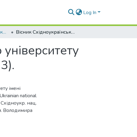
Log In
Вісник Східноукраїнського національного університету імені Володимира Даля № 2 (173) 2012
Вісник Східноукраїнського національного університету імені Володимира Даля. – 2012. – № 2 (173).
 університету
3).
ету імені
krainian national
 ; Східноукр. нац.
ім. Володимира