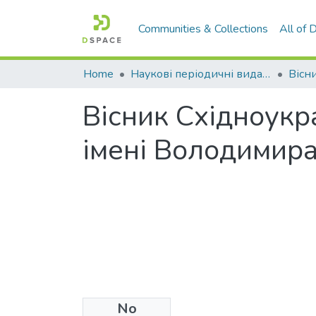
Communities & Collections
All of
Home
Наукові періодичні видання СНУ ім. В. Даля
Вісник Східноукр
імені Володимира 
No