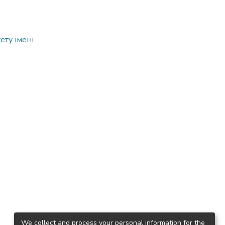
ету імені
We collect and process your personal information for the