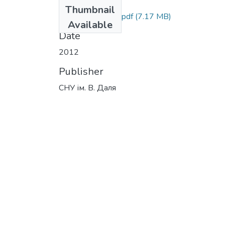
Files
Thumbnail
VISNYK_2_2012.pdf
(7.17 MB)
Available
Date
2012
Publisher
СНУ ім. В. Даля