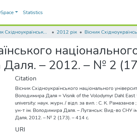
 DSpace
Statistics
Вісник Східноукраїнського національного університету імені В. Даля
2012 рік
аїнського національного
Даля. – 2012. – № 2 (17
Citation
Вісник Східноукраїнського національного університ
Володимира Даля = Visnik of the Volodymyr Dahl East U
university: наук. журн. / відп. за вип. : С. К. Рамазанов
ун-т ім. Володимира Даля. – Луганськ: Вид-во СНУ 
Даля, 2012. – № 2 (173). – 414 с.
URI