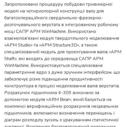
Запропоновано процедуру побудови тривимірної
моделі на чотириопорній конструкції валу для
багатоопераційного свердлильно-фрезерно-
розточувального верстата в інтегрованому робочому
місці САПР АРМ WinMachine. Використано
взаємопов’язані модулі твердотільного моделювання
«AРM Studio» та «AРM Structure3D», а також
спеціалізований модуль для проектування валів «AРM
Shaft», які входять до середовища САПР APM
WinMachine. Використовується спеціалізоване
параметричне ядро з дуже зручним інтерфейсом, що
забезпечує різке підвищення продуктивності
конструктора в процесі моделювання валів верстатів.
Розрахунок підшипника 4-309 виконано за
допомогою модуля «ARM Bear», який базується на
комплексі верифікаційних розрахунків неідеальних
підшипників, включаючи визначення переміщень і
діаграм розподілу зусиль з урахуванням статистичної
дисперсії. Розглянуто багатоваріантний розрахунок