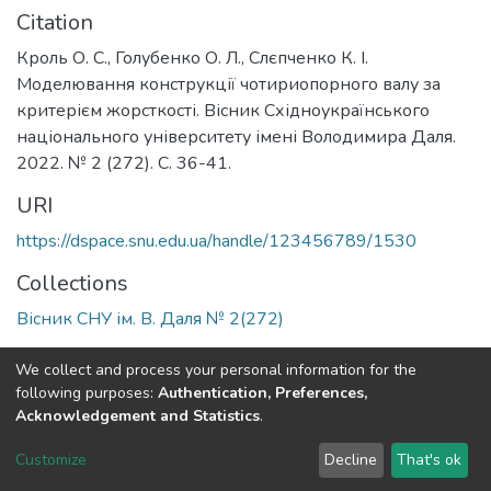
Citation
Кроль О. С., Голубенко О. Л., Слєпченко К. І.
Моделювання конструкції чотириопорного валу за
критерієм жорсткості. Вісник Східноукраїнського
національного університету імені Володимира Даля.
2022. № 2 (272). С. 36-41.
URI
https://dspace.snu.edu.ua/handle/123456789/1530
Collections
Вісник СНУ ім. В. Даля № 2(272)
Full item page
We collect and process your personal information for the
following purposes:
Authentication, Preferences,
Acknowledgement and Statistics
.
Dspace & Volodymyr Dahl East Ukrainian National University
copyright © 2002-2026
LYRASIS
Customize
Decline
That's ok
Cookie settings
End User Agreement
Send Feedback