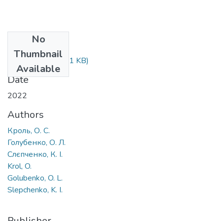
No
Files
Thumbnail
36-41.pdf
(770.61 KB)
Available
Date
2022
Authors
Кроль, О. С.
Голубенко, О. Л.
Слєпченко, К. І.
Krol, O.
Golubenko, O. L.
Slepchenko, K. I.
Publisher