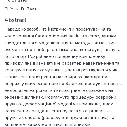
СНУ ім. В. Даля
Abstract
Наведено засоби та інструменти проектування та
моделювання багатоопорних валів із застосуванням
твердотільного моделювання та методу скінченних
елементів при виборі оптимальної конструкції валу та
його опор. Розроблено поперечну компоновку
приводу, яка визначатиме характер навантаження та
конструктивну схему вала. Цей вал розглядається як
стрижнева конструкція на чотирьох шарнірних
опорах, у яких основною проблемою продуктивності є
недостатня жорсткість і високі рівні напружень на
окремих ділянках. Розглянуто процедуру розробки
пружно-деформаційної моделі як комплексу двох
незалежних завдань: статику вала як стрижня на
пружних опорах (розрахунок пружної лінії вала) та
відповідні характеристики підшипників.