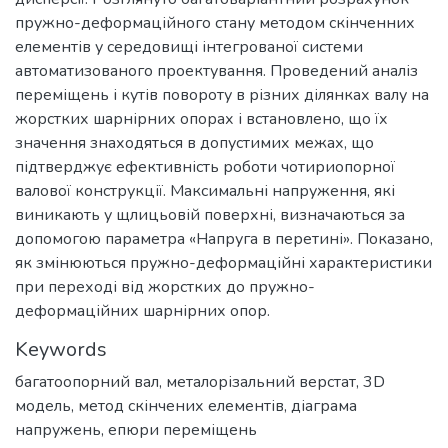
пружно-деформаційного стану методом скінченних
елементів у середовищі інтегрованої системи
автоматизованого проектування. Проведений аналіз
переміщень і кутів повороту в різних ділянках валу на
жорстких шарнірних опорах і встановлено, що їх
значення знаходяться в допустимих межах, що
підтверджує ефективність роботи чотириопорної
валової конструкції. Максимальні напруження, які
виникають у щлицьовій поверхні, визначаються за
допомогою параметра «Напруга в перетині». Показано,
як змінюються пружно-деформаційні характеристики
при переході від жорстких до пружно-
деформаційних шарнірних опор.
Keywords
багатоопорний вал
,
металорізальний верстат
,
3D
модель
,
метод скінчених елементів
,
діаграма
напружень
,
епюри переміщень