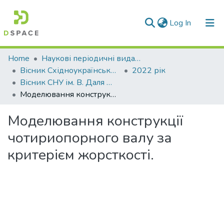
(current)
Log In
Communities & Collections
Home
Наукові періодичні видання СНУ ім. В. Даля
Вісник Східноукраїнського національного університету імені В. Даля
2022 рік
All of DSpace
Вісник СНУ ім. В. Даля № 2(272)
Моделювання конструкції чотириопорного валу за критерієм жорсткості.
Statistics
Моделювання конструкції
чотириопорного валу за
критерієм жорсткості.