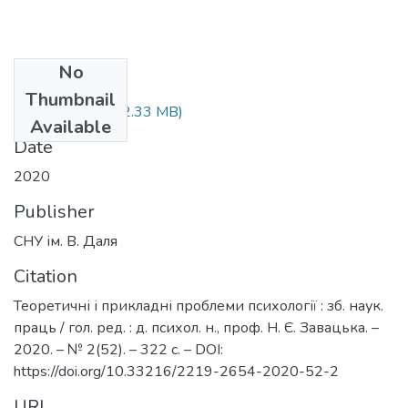
No
Files
Thumbnail
2(52) 2020.pdf
(2.33 MB)
Available
Date
2020
Publisher
СНУ ім. В. Даля
Citation
Теоретичні і прикладні проблеми психології : зб. наук.
праць / гол. ред. : д. психол. н., проф. Н. Є. Завацька. –
2020. – № 2(52). – 322 с. – DOI:
https://doi.org/10.33216/2219-2654-2020-52-2
URI