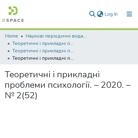
(current)
Log In
Communities & Collections
Home
Наукові періодичні видання СНУ ім. В. Даля
Теоретичні і прикладні проблеми психології та соціальної роботи
All of DSpace
Теоретичні і прикладні проблеми психології. – 2020 р.
Теоретичні і прикладні проблеми психології. – 2020. – № 2(52)
Statistics
Теоретичні і прикладні
проблеми психології. – 2020. –
№ 2(52)