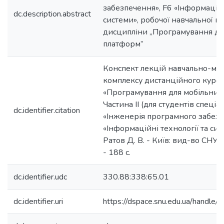
забезпечення», F6 «Інформаційн
dc.description.abstract
системи», робочої навчальної п
дисципліни „Програмування дл
платформ”
Конспект лекцій навчально-ме
комплексу дистанційного курс
«Програмування для мобільних
Частина ІІ (для студентів спеці
dc.identifier.citation
«Інженерія програмного забезп
«Інформаційні технології та сист
Ратов Д. В. - Київ: вид-во СНУ і
- 188 с.
dc.identifier.udc
330.88:338:65.01
dc.identifier.uri
https://dspace.snu.edu.ua/handl