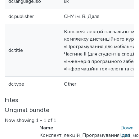
dc.language.iso
uk
dc.publisher
СНУ ім. В. Даля
Конспект лекцій навчально-ме
комплексу дистанційного курс
«Програмування для мобільних
dc.title
Частина ІІ (для студентів спеці
«Інженерія програмного забезп
«Інформаційні технології та сис
dc.type
Other
Files
Original bundle
Now showing
1 - 1 of 1
Name:
Down
Конспект_лекцій_Програмування_для_мо
load