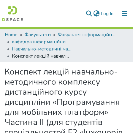
(current)
Log In
Communities & Collections
Home
Факультети
Факультет інформаційних технологій та електроніки
кафедра інформаційних технологій та програмування
All of DSpace
Навчально-методичні матеріали (КІТП)
Конспект лекцій навчально-методичного комплексу дистанційного курсу дисципліни «Програмування для мобільних платформ» Частина ІІ (для студентів спеціальностей F2 «Інженерія програмного забезпечення», F6 «Інформаційні технології та системи»)
Statistics
Конспект лекцій навчально-
методичного комплексу
дистанційного курсу
дисципліни «Програмування
для мобільних платформ»
Частина ІІ (для студентів
спеціальностей F2 «Інженерія