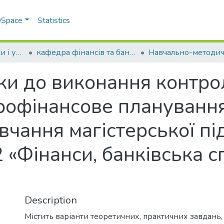
 DSpace
Statistics
Факультет економіки і управління
кафедра фінансів та банківської справи
ки до виконання контро
офінансове планування»
вчання магістерської пі
 «Фінанси, банківська с
Description
Містить варіанти теоретичних, практичних завдань,