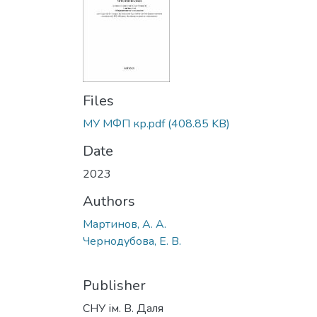
Files
МУ МФП кр.pdf
(408.85 KB)
Date
2023
Authors
Мартинов, А. А.
Чернодубова, Е. В.
Publisher
СНУ ім. В. Даля