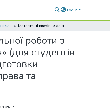
Log In
Навчально-методичні матеріали (КФіБС)
Методичні вказівки до виконання контрольної роботи з дисципліни «Макрофінансове планування» (для студентів заочної форми навчання магістерської підготовки спеціальності 072 «Фінанси, банківська справа та страхування»)
льної роботи з
 (для студентів
дготовки
права та
 перелік