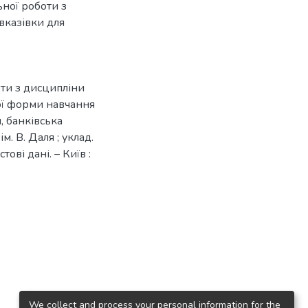
ної роботи з
вказівки для
ти з дисципліни
ої форми навчання
, банківська
м. В. Даля ; уклад.
тові дані. – Київ :
We collect and process your personal information for the