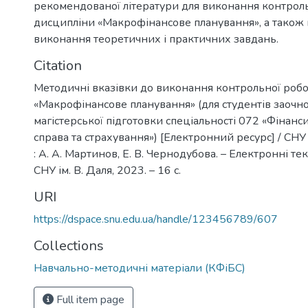
рекомендованої літератури для виконання контроль
дисципліни «Макрофінансове планування», а також 
виконання теоретичних і практичних завдань.
Citation
Методичні вказівки до виконання контрольної робо
«Макрофінансове планування» (для студентів заочн
магістерської підготовки спеціальності 072 «Фінанси
справа та страхування») [Електронний ресурс] / СНУ і
: А. А. Мартинов, Е. В. Чернодубова. – Електронні текс
СНУ ім. В. Даля, 2023. – 16 с.
URI
https://dspace.snu.edu.ua/handle/123456789/607
Collections
Навчально-методичні матеріали (КФіБС)
Full item page