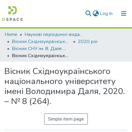
(current)
Log In
Communities & Collections
Home
Наукові періодичні видання СНУ ім. В. Даля
Вісник Східноукраїнського національного університету імені В. Даля
2020 рік
All of DSpace
Вісник СНУ ім. В. Даля № 8 (264) 2020
Вісник Східноукраїнського національного університету імені Володимира Даля, 2020. – № 8 (264).
Statistics
Вісник Східноукраїнського
національного університету
імені Володимира Даля, 2020.
– № 8 (264).
Simple item page