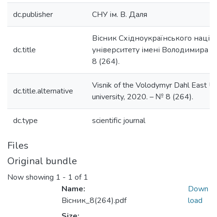
dc.publisher
СНУ ім. В. Даля
Вісник Східноукраїнського націо
dc.title
університету імені Володимира Д
8 (264).
Visnik of the Volodymyr Dahl East Ukr
dc.title.alternative
university, 2020. – № 8 (264).
dc.type
scientific journal
Files
Original bundle
Now showing
1 - 1 of 1
Name:
Down
Вiсник_8(264).pdf
load
Size: