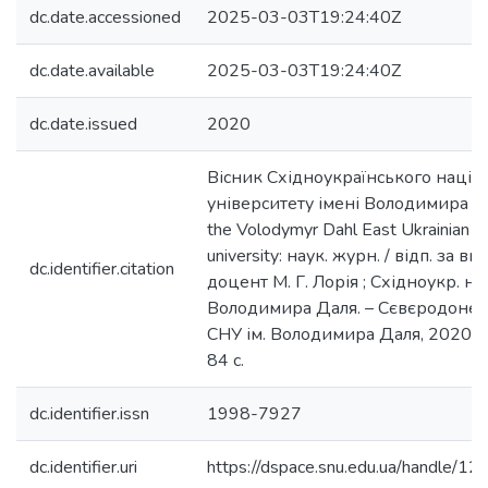
dc.date.accessioned
2025-03-03T19:24:40Z
dc.date.available
2025-03-03T19:24:40Z
dc.date.issued
2020
Вісник Східноукраїнського націо
університету імені Володимира Дал
the Volodymyr Dahl East Ukrainian na
university: наук. журн. / відп. за вип. 
dc.identifier.citation
доцент М. Г. Лорія ; Східноукр. нац
Володимира Даля. – Сєвєродонец
СНУ ім. Володимира Даля, 2020. –
84 с.
dc.identifier.issn
1998-7927
dc.identifier.uri
https://dspace.snu.edu.ua/handle/