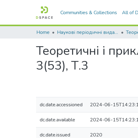
Communities & Collections
All of
Home
Наукові періодичні видання СНУ ім. В. Даля
Теоретичні і прик
3(53), Т.3
dc.date.accessioned
2024-06-15T14:23:
dc.date.available
2024-06-15T14:23:
dc.date.issued
2020