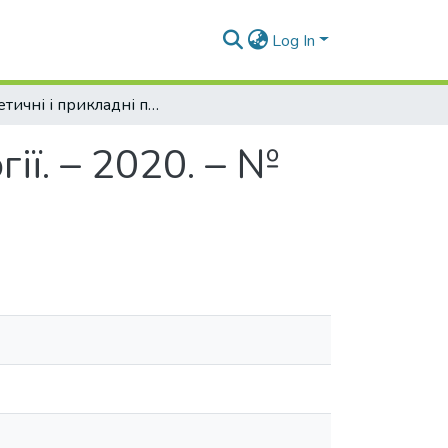
Log In
Теоретичні і прикладні проблеми психології. – 2020. – № 3(53), Т.3
ії. – 2020. – №