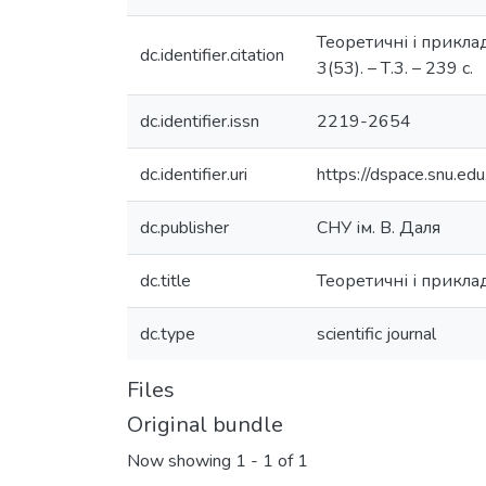
Теоретичні і прикладн
dc.identifier.citation
3(53). – Т.3. – 239 с.
dc.identifier.issn
2219-2654
dc.identifier.uri
https://dspace.snu.e
dc.publisher
СНУ ім. В. Даля
dc.title
Теоретичні і приклад
dc.type
scientific journal
Files
Original bundle
Now showing
1 - 1 of 1