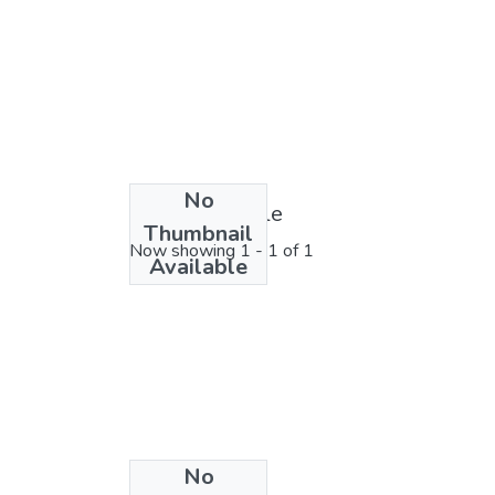
No
License bundle
Thumbnail
Now showing
1 - 1 of 1
Available
No
Collections