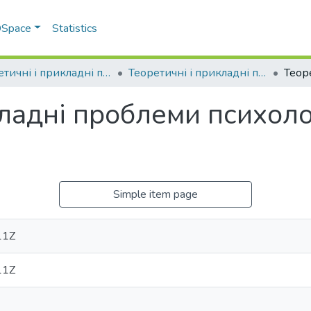
 DSpace
Statistics
Теоретичні і прикладні проблеми психології та соціальної роботи
Теоретичні і прикладні проблеми психології. – 2020 р.
ладні проблеми психолог
Simple item page
11Z
11Z