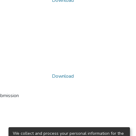
Download
Download
ubmission
We collect and process your personal information for the