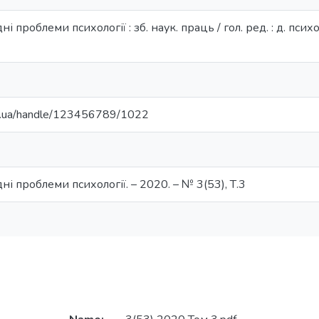
і проблеми психології : зб. наук. праць / гол. ред. : д. психо
du.ua/handle/123456789/1022
ні проблеми психології. – 2020. – № 3(53), Т.3