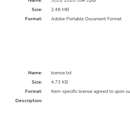
Name:
3(53) 2020 Том 3.pdf
Size:
2.48 MB
Format:
Adobe Portable Document Format
Name:
license.txt
Size:
4.73 KB
Format:
Item-specific license agreed to upon s
Description: