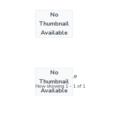
No
Thumbnail
Available
No
License bundle
Thumbnail
Now showing
1 - 1 of 1
Available