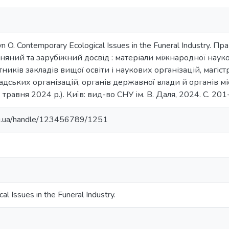
n O. Contemporary Ecological Issues in the Funeral Industry. 
зняний та зарубіжний досвід : матеріали міжнародної нау
тників закладів вищої освіти і наукових організацій, магістр
дських організацій, органів державної влади й органів м
 травня 2024 р.). Київ: вид-во СНУ ім. В. Даля, 2024. С. 201
edu.ua/handle/123456789/1251
l Issues in the Funeral Industry.