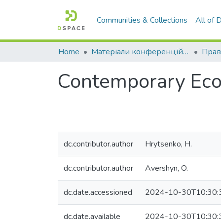
Communities & Collections
All of
Home
Матеріали конференцій та семінарів
Contemporary Ecolo
dc.contributor.author
Hrytsenko, H.
dc.contributor.author
Avershyn, O.
dc.date.accessioned
2024-10-30T10:30:
dc.date.available
2024-10-30T10:30: