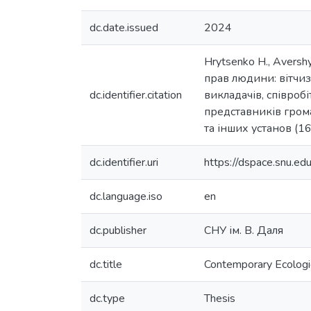
dc.date.issued
2024
Hrytsenko H., Avershy
прав людини: вітчи
dc.identifier.citation
викладачів, співробі
представників грома
та інших установ (16
dc.identifier.uri
https://dspace.snu.
dc.language.iso
en
dc.publisher
СНУ ім. В. Даля
dc.title
Contemporary Ecologica
dc.type
Thesis