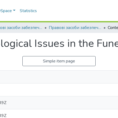
 DSpace
Statistics
Правові засоби забезпечення та захисту прав людини : вітчизняний та зарубіжний досвід
Правові засоби забезпечення та захисту прав людини: вітчизняний та зарубіжний досвід (2024 р.)
gical Issues in the Fune
Simple item page
39Z
39Z