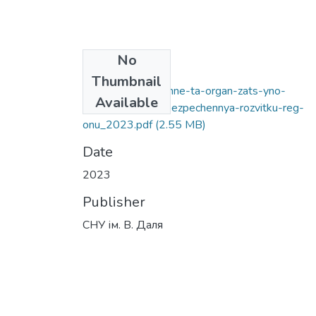
No
Files
Thumbnail
obl-kovo-anal-tichne-ta-organ-zats-yno-
Available
ekonom-chne-zabezpechennya-rozvitku-reg-
onu_2023.pdf
(2.55 MB)
Date
2023
Publisher
СНУ ім. В. Даля