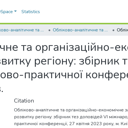
 DSpace
Statistics
Обліково-аналітичне та організаційно-економічне забезпечення розвитку регіону
Обліково-аналітичне та організаційно-економічне забезпечення розвитку регіону, 2023 р.
чне та організаційно-е
итку регіону: збірник т
ово-практичної конферен
.
Citation
Обліково-аналітичне та організаційно-економічне 
розвитку регіону: збірник тез доповідей VІ міжнар
практичної конференції, 27 квітня 2023 року, м. Київ