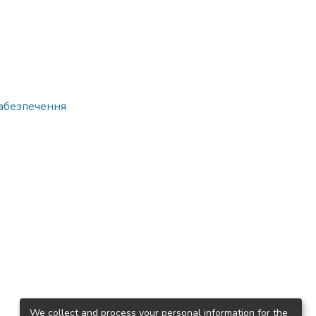
забезпечення
We collect and process your personal information for the