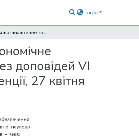
Log In
Обліково-аналітичне та організаційно-економічне забезпечення розвитку регіону: збірник тез доповідей VІ міжнародної науково-практичної конференції, 27 квітня 2023 року, м. Київ.
кономічне
ез доповідей VІ
ції, 27 квітня
забезпечення
одної науково-
. – Київ: