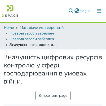
(current)
Log In
Communities & Collections
Home
Матеріали конференцій та семінарів
Правові засоби забезпечення та захисту прав людини : вітчизняний та зарубіжний досвід
All of DSpace
Правові засоби забезпечення та захисту прав людини : вітчизняний та зарубіжний досвід (2022)
Значущість цифрових ресурсів контролю у сфері господарювання в умовах війни.
Statistics
Значущість цифрових ресурсів
контролю у сфері
господарювання в умовах
війни.
Simple item page