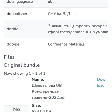
dc.language.iso
uk
dc.publisher
СНУ ім. В. Даля
Значущість цифрових ресурсів к
dc.title
сфері господарювання в умовах в
dc.type
Conference Materials
Files
Original bundle
Now showing
1 - 1 of 1
Name:
Down
Шаповалова ОВ
load
Конференція-
травень-2022.pdf
Size:
No
624.06 KB