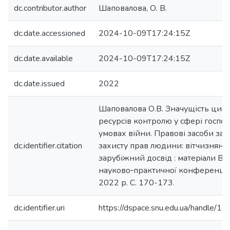
dc.contributor.author
Шаповалова, О. В.
dc.date.accessioned
2024-10-09T17:24:15Z
dc.date.available
2024-10-09T17:24:15Z
dc.date.issued
2022
Шаповалова О.В. Значущість ци
ресурсів контролю у сфері госпо
умовах війни. Правові засоби заб
dc.identifier.citation
захисту прав людини: вітчизняни
зарубіжний досвід : матерiали Вс
науково‐практичної конференції,
2022 р. С. 170-173.
dc.identifier.uri
https://dspace.snu.edu.ua/handle