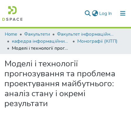
(current)
Log In
Communities & Collections
Home
Факультети
Факультет інформаційних технологій та електроніки
кафедра інформаційних технологій та програмування
Монографії (КІТП)
All of DSpace
Моделі і технології прогнозування та проблема проектування майбутнього: аналіз стану і окремі результати
Statistics
Моделі і технології
прогнозування та проблема
проектування майбутнього:
аналіз стану і окремі
результати