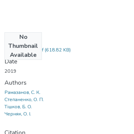
No
Files
Thumbnail
164_monograf.pdf
(618.82 KB)
Available
Date
2019
Authors
Рамазанов, С. К.
Степаненко, О. П.
Тішков, Б. О.
Черняк, О. І.
Citation