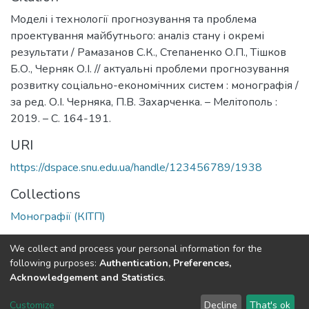
Моделі і технології прогнозування та проблема
проектування майбутнього: аналіз стану і окремі
результати / Рамазанов С.К., Степаненко О.П., Тішков
Б.О., Черняк О.І. // актуальні проблеми прогнозування
розвитку соціально-економічних систем : монографія /
за ред. О.І. Черняка, П.В. Захарченка. – Мелітополь :
2019. – С. 164-191.
URI
https://dspace.snu.edu.ua/handle/123456789/1938
Collections
Монографії (КІТП)
Full item page
We collect and process your personal information for the
following purposes:
Authentication, Preferences,
Acknowledgement and Statistics
.
Dspace & Volodymyr Dahl East Ukrainian National University
copyright © 2002-2026
LYRASIS
Customize
Decline
That's ok