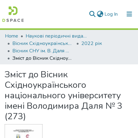
(current)
Log In
Communities & Collections
Home
Наукові періодичні видання СНУ ім. В. Даля
Вісник Східноукраїнського національного університету імені В. Даля
2022 рік
All of DSpace
Вісник СНУ ім. В. Даля № 3(273)
Зміст до Вісник Східноукраїнського національного університету імені Володимира Даля № 3 (273)
Statistics
Зміст до Вісник
Східноукраїнського
національного університету
імені Володимира Даля № 3
(273)