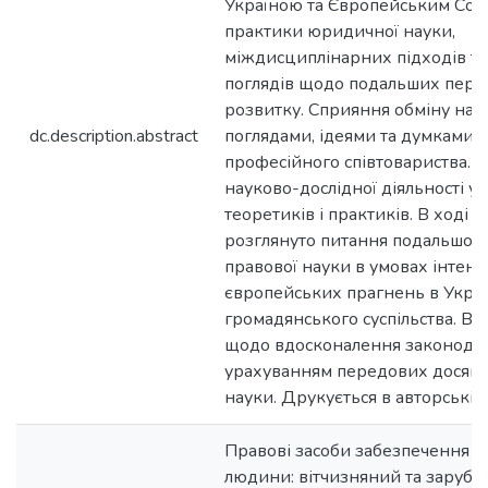
Україною та Європейським Союз
практики юридичної науки,
міждисциплінарних підходів та
поглядів щодо подальших перс
розвитку. Сприяння обміну на
dc.description.abstract
поглядами, ідеями та думками 
професійного співтовариства. 
науково-дослідної діяльності уч
теоретиків і практиків. В ході 
розглянуто питання подальшог
правової науки в умовах інтенс
європейських прагнень в Україн
громадянського суспільства. Вн
щодо вдосконалення законодав
урахуванням передових досягн
науки. Друкується в авторській
Правові засоби забезпечення та
людини: вітчизняний та зарубі