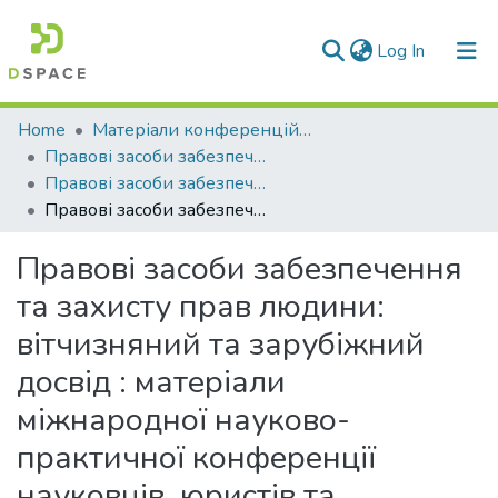
(current)
Log In
Communities & Collections
Home
Матеріали конференцій та семінарів
Правові засоби забезпечення та захисту прав людини : вітчизняний та зарубіжний досвід
All of DSpace
Правові засоби забезпечення та захисту прав людини: вітчизняний та зарубіжний досвід (2019 р.)
Правові засоби забезпечення та захисту прав людини: вітчизняний та зарубіжний досвід : матерiали міжнародної науково-практичної конференції науковців, юристів та аспірантів, 24-25 квітня 2019 р.
Statistics
Правові засоби забезпечення
та захисту прав людини:
вітчизняний та зарубіжний
досвід : матерiали
міжнародної науково-
практичної конференції
науковців, юристів та