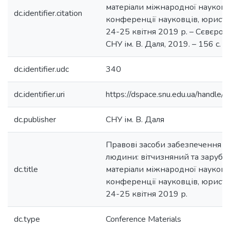
матерiали міжнародної науково
dc.identifier.citation
конференції науковців, юристів 
24-25 квітня 2019 р. – Сєвєро
СНУ ім. В. Даля, 2019. – 156 с.
dc.identifier.udc
340
dc.identifier.uri
https://dspace.snu.edu.ua/handl
dc.publisher
СНУ ім. В. Даля
Правові засоби забезпечення та
людини: вітчизняний та зарубіж
dc.title
матерiали міжнародної науково
конференції науковців, юристів 
24-25 квітня 2019 р.
dc.type
Conference Materials