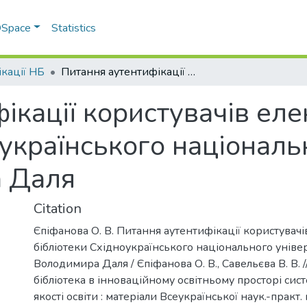
 DSpace
Statistics
ікації НБ
Питання аутентифікації користувачів електронної бібліотеки Східноукраїнського національного університету імені Володимира Даля
ікації користувачів еле
оукраїнського національ
а Даля
Citation
Єпіфанова О. В. Питання аутентифікації користувачі
бібліотеки Східноукраїнського національного універ
Володимира Даля / Єпіфанова О. В., Савельєва В. В. /
бібліотека в інноваційному освітньому просторі сис
якості освіти : матеріали Всеукраїнської наук.-практ