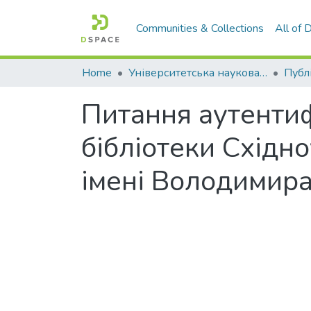
Communities & Collections
All of
Home
Університетська наукова бібліотека
Публ
Питання аутентиф
бібліотеки Східн
імені Володимир