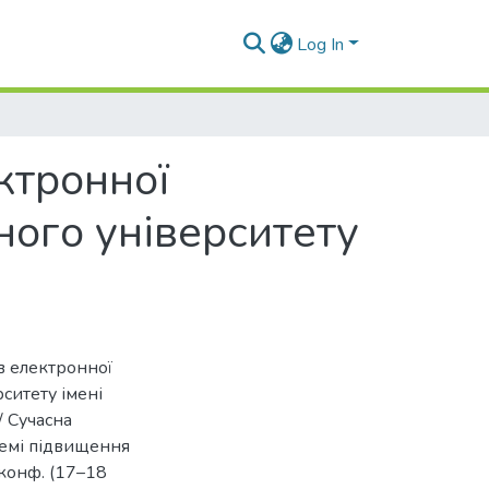
Log In
ктронної
ного університету
в електронної
ситету імені
/ Сучасна
темі підвищення
. конф. (17–18