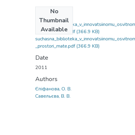
No
Files
Thumbnail
suchasna_biblioteka_v_innovatsiinomu_osvitno
Available
_prostori_mate.pdf
(366.9 KB)
suchasna_biblioteka_v_innovatsiinomu_osvitno
_prostori_mate.pdf
(366.9 KB)
Date
2011
Authors
Єпіфанова, О. В.
Савельєва, В. В.