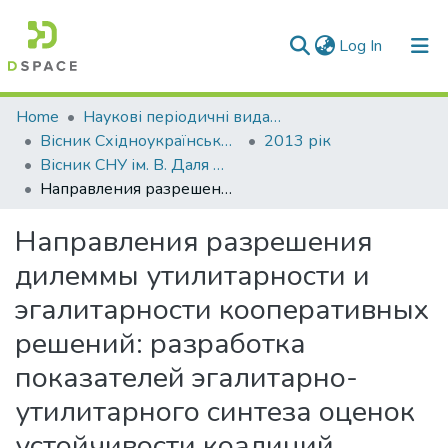
(current)
Log In
Communities & Collections
Home
Наукові періодичні видання СНУ ім. В. Даля
Вісник Східноукраїнського національного університету імені В. Даля
2013 рік
All of DSpace
Вісник СНУ ім. В. Даля № 11 (200) 2013
Направления разрешения дилеммы утилитарности и эгалитарности кооперативных решений: разработка показателей эгалитарно-утилитарного синтеза оценок устойчивости коалиций
Statistics
Направления разрешения
дилеммы утилитарности и
эгалитарности кооперативных
решений: разработка
показателей эгалитарно-
утилитарного синтеза оценок
устойчивости коалиций