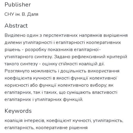
Publisher
СНУ ім. В. Даля
Abstract
Виділено один з перспективних напрямків вирішення
дилеми утилітарності і егалітарності кооперативних
рішень - розробку показників егалітарної-
утилітарного синтезу. Задано рефлексивний критерій
такого синтезу - оцінку стійкості коаліцій дії.
Розглянуто можливість і доцільність використання
коефіцієнта кучності в якості функції колективної
корисності або функції колективного вибору; як
егалітарних, так і таких, що суміщають властивості
егалітарних і утилітарних функцій.
Keywords
коаліція інтересів
,
коефіцієнт кучності
,
утилітарність
,
егалітарність
,
кооперативне рішення