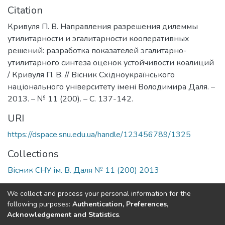
Citation
Кривуля П. В. Направления разрешения дилеммы
утилитарности и эгалитарности кооперативных
решений: разработка показателей эгалитарно-
утилитарного синтеза оценок устойчивости коалиций
/ Кривуля П. В. // Вісник Східноукраїнського
національного університету імені Володимира Даля. –
2013. – № 11 (200). – С. 137-142.
URI
https://dspace.snu.edu.ua/handle/123456789/1325
Collections
Вісник СНУ ім. В. Даля № 11 (200) 2013
Full item page
We collect and process your personal information for the
following purposes:
Authentication, Preferences,
Acknowledgement and Statistics
.
Dspace & Volodymyr Dahl East Ukrainian National University