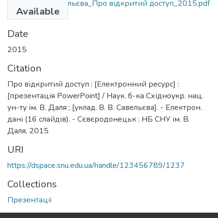
Єпіфанова_Савельєва_Про відкритий доступ_2015.pdf
Available
(1.53 MB)
Date
2015
Citation
Про відкритий доступ : [Електронний ресурс] :
[презентація PowerPoint] / Наук. б-ка Східноукр. нац.
ун-ту ім. В. Даля ; [уклад. В. В. Савельєва]. - Електрон.
дані (16 слайдів). - Сєвєродонецьк : НБ СНУ ім. В.
Даля, 2015
URI
https://dspace.snu.edu.ua/handle/123456789/1237
Collections
Презентації