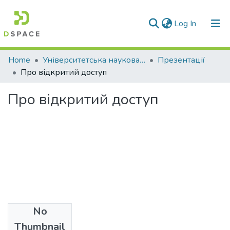
(current)
Log In
Communities & Collections
Home
Університетська наукова бібліотека
Презентації
Про відкритий доступ
All of DSpace
Про відкритий доступ
Statistics
No
Files
Thumbnail