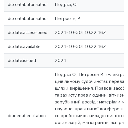
dc.contributor.author
Подрєз, О.
dc.contributor.author
Петросян, К.
dc.date.accessioned
2024-10-30T10:22:46Z
dc.date.available
2024-10-30T10:22:46Z
dc.date.issued
2024
Подрєз О., Петросян К. «Електрон
цивільному судочинстві: переваг
шляхи вирішення. Правові засоб
та захисту прав людини: вітчизня
зарубіжний досвід : матеріали м
науково-практичної конференції 
dc.identifier.citation
співробітників закладів вищої осв
організацій, магістрантів, аспірант