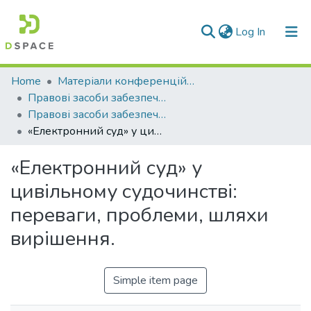
(current)
Log In
Communities & Collections
Home
Матеріали конференцій та семінарів
Правові засоби забезпечення та захисту прав людини : вітчизняний та зарубіжний досвід
All of DSpace
Правові засоби забезпечення та захисту прав людини: вітчизняний та зарубіжний досвід (2024 р.)
«Електронний суд» у цивільному судочинстві: переваги, проблеми, шляхи вирішення.
Statistics
«Електронний суд» у
цивільному судочинстві:
переваги, проблеми, шляхи
вирішення.
Simple item page