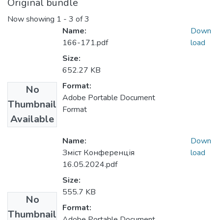
Original bundle
Now showing
1 - 3 of 3
Name:
Down
166-171.pdf
load
Size:
652.27 KB
Format:
No
Adobe Portable Document
Thumbnail
Format
Available
Name:
Down
Зміст Конференція
load
16.05.2024.pdf
Size:
555.7 KB
No
Format:
Thumbnail
Adobe Portable Document