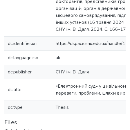
докторантів, представників гром
організацій, органів державної в
місцевого самоврядування, підпр
інших установ (16 травня 2024 р.)
СНУ ім. В. Даля, 2024. С. 166-171.
dc.identifier.uri
https://dspace.snu.edu.ua/handle
dc.language.iso
uk
dc.publisher
СНУ ім. В. Даля
«Електронний суд» у цивільному 
dc.title
переваги, проблеми, шляхи виріш
dc.type
Thesis
Files