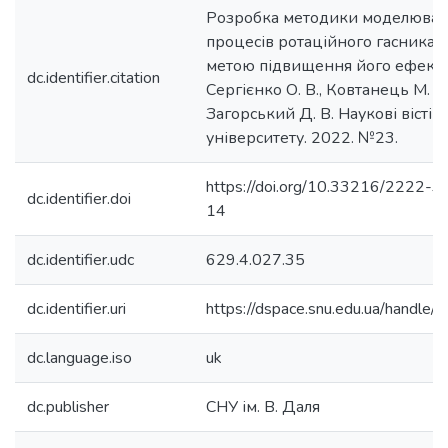
Розробка методики моделюван
процесів ротаційного гасника 
метою підвищення його ефекти
dc.identifier.citation
Сергієнко О. В., Ковтанець М. В.,
Загорський Д. В. Наукові вісті 
університету. 2022. №23.
https://doi.org/10.33216/2222
dc.identifier.doi
14
dc.identifier.udc
629.4.027.35
dc.identifier.uri
https://dspace.snu.edu.ua/handl
dc.language.iso
uk
dc.publisher
СНУ ім. В. Даля