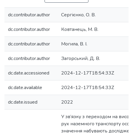
dc.contributor.author
Сергієнко, О. В.
dc.contributor.author
Ковтанець, М. В.
dc.contributor.author
Могила, В. І.
dc.contributor.author
Загорський, Д. В.
dc.date.accessioned
2024-12-17T18:54:33Z
dc.date.available
2024-12-17T18:54:33Z
dc.date.issued
2022
У зв’язку з переходом на висо
рух наземного транспорту особ
значення набувають досліджен