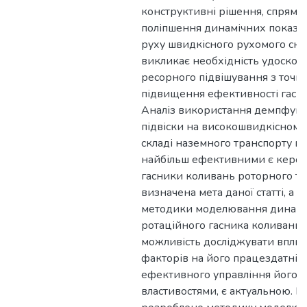
конструктивні рішення, спрямов
поліпшення динамічних показн
руху швидкісного рухомого скл
викликає необхідність удоскон
ресорного підвішування з точк
підвищення ефективності гасін
Аналіз використання демпфуюч
підвіски на високошвидкісном
складі наземного транспорту по
найбільш ефективними є керова
гасники коливань роторного ти
визначена мета даної статті, а 
методики моделювання динамі
ротаційного гасника коливань, 
можливість досліджувати вплив
факторів на його працездатніст
ефективного управління його
властивостями, є актуальною. В 