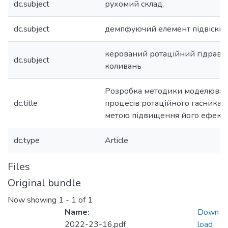
dc.subject
рухомий склад,
dc.subject
демпфуючий елемент підвіски
керований ротаційний гідравл
dc.subject
коливань
Розробка методики моделюван
dc.title
процесів ротаційного гасника 
метою підвищення його ефекти
dc.type
Article
Files
Original bundle
Now showing
1 - 1 of 1
Name:
Down
2022-23-16.pdf
load