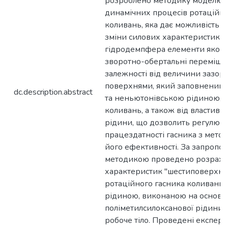
розроблено методику моделюв
динамічних процесів ротаційно
коливань, яка дає можливість 
зміни силових характеристик р
гідродемпфера елементи якого
зворотно-обертальні переміще
залежності від величини зазор
поверхнями, який заповнений
dc.description.abstract
та неньютонівською рідиною, а
коливань, а також від властиво
рідини, що дозволить регулюв
працездатності гасника з мето
його ефективності. За запроп
методикою проведено розраху
характеристик "шестиповерхне
ротаційного гасника коливань 
рідиною, виконаною на основі 
поліметилсилоксанової рідини, 
робоче тіло. Проведені експер