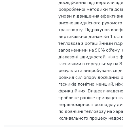
дослідження підтвердили адекв
розробленої методики та дозв
умови підвищення ефективност
високошвидкісного рухомого с
транспорту. Підрахунок коефіці
вертикальної динаміки 1 осі по
тепловоза з ротаційними гідро
заповненими на 90% об'єму, м
діапазоні швидкостей, ніж з ф
гасниками в середньому на 8 -
результати випробувань свідчат
розкид сил опору дослідних ро
гасників помітно менший, ніж 
фрикційних. Вищевикладене п
зроблене раніше припущення п
нерівномірності розподілу дис
по довжині тепловозу на харак
коливального процесу надресо