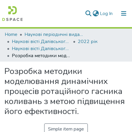
(current)
Log In
Communities & Collections
Home
Наукові періодичні видання СНУ ім. В. Даля
Наукові вісті Далівського університету
2022 рік
All of DSpace
Наукові вісті Далівського університету № 23
Розробка методики моделювання динамічних процесів ротаційного гасника коливань з метою підвищення його ефективності.
Statistics
Розробка методики
моделювання динамічних
процесів ротаційного гасника
коливань з метою підвищення
його ефективності.
Simple item page