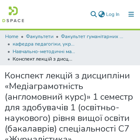
(current)
Log In
Communities & Collections
Home
Факультети
Факультет гуманітарних та соціальних наук
кафедра педагогіки, української філології та журналістики
All of DSpace
Навчально-методичні матеріали (кпуфж)
Конспект лекцій з дисципліни «Медіаграмотність (англомовний курс)» 1 семестр для здобувачів 1 (освітньо-наукового) рівня вищої освіти (бакалаврів) спеціальності С7 «Журналістика»
Statistics
Конспект лекцій з дисципліни
«Медіаграмотність
(англомовний курс)» 1 семестр
для здобувачів 1 (освітньо-
наукового) рівня вищої освіти
(бакалаврів) спеціальності С7
«Журналістика»