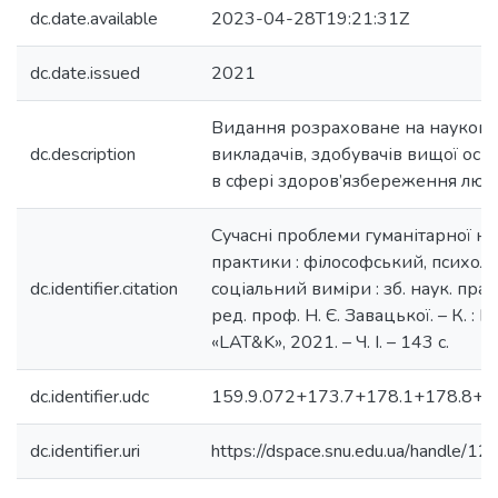
dc.date.available
2023-04-28T19:21:31Z
dc.date.issued
2021
Видання розраховане на науковц
dc.description
викладачів, здобувачів вищої осві
в сфері здоров’язбереження люд
Сучасні проблеми гуманітарної на
практики : філософський, психоло
dc.identifier.citation
соціальний виміри : зб. наук. праць
ред. проф. Н. Є. Завацької. – К. : 
«LAT&K», 2021. – Ч. І. – 143 с.
dc.identifier.udc
159.9.072+173.7+178.1+178.8+3
dc.identifier.uri
https://dspace.snu.edu.ua/handle/