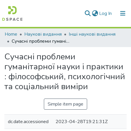
(current)
Log In
Communities & Collections
Home
Наукові видання
Інші наукові видання
Сучасні проблеми гуманітарної науки і практики : філософський, психологічний та соціальний виміри
All of DSpace
Сучасні проблеми
Statistics
гуманітарної науки і практики
: філософський, психологічний
та соціальний виміри
Simple item page
dc.date.accessioned
2023-04-28T19:21:31Z