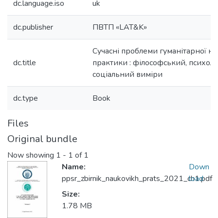
dc.language.iso
uk
dc.publisher
ПВТП «LAT&K»
Сучасні проблеми гуманітарної на
dc.title
практики : філософський, психоло
соціальний виміри
dc.type
Book
Files
Original bundle
Now showing
1 - 1 of 1
Name:
Down
ppsr_zbirnik_naukovikh_prats_2021_ch1.pdf
load
Size:
1.78 MB