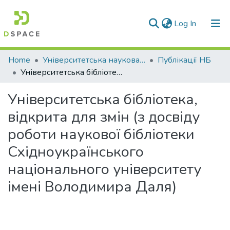
(current)
Log In
Communities & Collections
Home
Університетська наукова бібліотека
Публікації НБ
Університетська бібліотека, відкрита для змін (з досвіду роботи наукової бібліотеки Східноукраїнського національного університету імені Володимира Даля)
All of DSpace
Університетська бібліотека,
Statistics
відкрита для змін (з досвіду
роботи наукової бібліотеки
Східноукраїнського
національного університету
імені Володимира Даля)