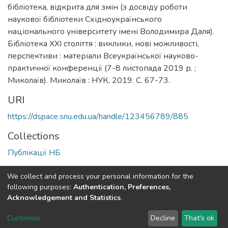
бібліотека, відкрита для змін (з досвіду роботи
наукової бібліотеки Східноукраїнського
національного університету імені Володимира Даля).
Бібліотека XXI століття : виклики, нові можливості,
перспективи : матеріали Всеукраїнської науково-
практичної конференції (7-8 листопада 2019 р. ;
Миколаїв). Миколаїв : НУК, 2019. С. 67-73.
URI
https://dspace.snu.edu.ua/handle/123456789/885
Collections
Публікації НБ
Full item page
We collect and process your personal information for the
following purposes:
Authentication, Preferences,
Acknowledgement and Statistics
.
Dspace & Volodymyr Dahl East Ukrainian National University
copyright © 2002-2026
LYRASIS
Customize
Decline
That's ok
Cookie settings
End User Agreement
Send Feedback