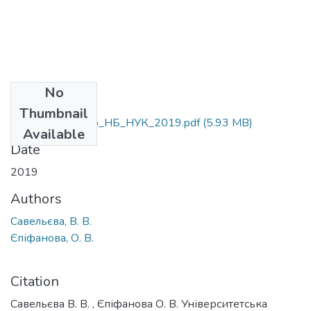
No
Files
Thumbnail
Савельєва_конф_НБ_НУК_2019.pdf
(5.93 MB)
Available
Date
2019
Authors
Савельєва, В. В.
Єпіфанова, О. В.
Citation
Савельєва В. В. , Єпіфанова О. В. Університетська