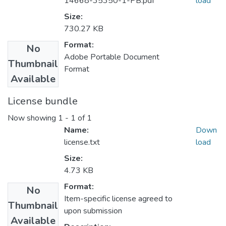
14668-35350-1-PB.pdf
load
Size:
730.27 KB
Format:
No
Adobe Portable Document
Thumbnail
Format
Available
License bundle
Now showing
1 - 1 of 1
Name:
Down
license.txt
load
Size:
4.73 KB
Format:
No
Item-specific license agreed to
Thumbnail
upon submission
Available