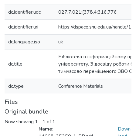
dc.identifier.udc
027.7.021:[378.4:316.776
dc.identifier.uri
https://dspace.snu.edu.ua/handle
dc.language.iso
uk
Бібліотека в інформаційному про
dc.title
університету. З досвіду роботи бі
тимчасово переміщеного ЗВО СНУ
dc.type
Conference Materials
Files
Original bundle
Now showing
1 - 1 of 1
Name:
Down