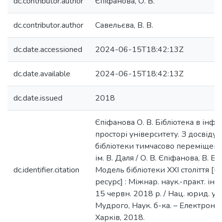
dc.contributor.author
Єпіфанова, О. В.
dc.contributor.author
Савельєва, В. В.
dc.date.accessioned
2024-06-15T18:42:13Z
dc.date.available
2024-06-15T18:42:13Z
dc.date.issued
2018
Єпіфанова О. В. Бібліотека в інф
просторі університету. З досвіду
бібліотеки тимчасово переміщен
ім. В. Даля / О. В. Єпіфанова, В. В.
dc.identifier.citation
Модель бібліотеки ХХІ століття [
ресурс] : Міжнар. наук.-практ. ін
15 червн. 2018 р. / Нац. юрид. ун
Мудрого, Наук. б-ка. – Електрон. те
Харків, 2018.