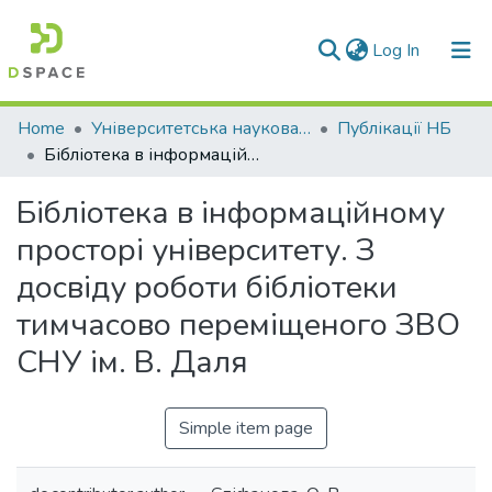
(current)
Log In
Communities & Collections
Home
Університетська наукова бібліотека
Публікації НБ
Бібліотека в інформаційному просторі університету. З досвіду роботи бібліотеки тимчасово переміщеного ЗВО СНУ ім. В. Даля
All of DSpace
Бібліотека в інформаційному
Statistics
просторі університету. З
досвіду роботи бібліотеки
тимчасово переміщеного ЗВО
СНУ ім. В. Даля
Simple item page