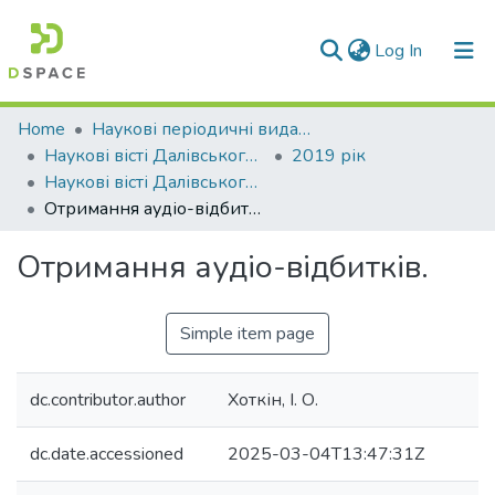
(current)
Log In
Communities & Collections
Home
Наукові періодичні видання СНУ ім. В. Даля
Наукові вісті Далівського університету
2019 рік
All of DSpace
Наукові вісті Далівського університету № 17
Отримання аудіо-відбитків.
Statistics
Отримання аудіо-відбитків.
Simple item page
dc.contributor.author
Хоткін, І. О.
dc.date.accessioned
2025-03-04T13:47:31Z