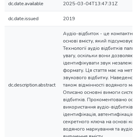
dc.date.available
2025-03-04T13:47:31Z
dc.date.issued
2019
Аудіо-відбиток - це компактни
основі вмісту, який підсумовує а
Технології аудіо відбитків пал
увагу, оскільки вони дозволяют
ідентифікувати звук незалежно
формату. Ця стаття має на меті
звукового відбитку. Наведено о
dc.description.abstract
також відмінності водяного ма
Описано основні вимоги систем
відбитків. Прокоментовано ос
використання аудіо-відбитків, 
ідентифікація, автентифікація,
секретного ключа на основі кон
водяного маркування та аудіо н
вилучення вмісту.