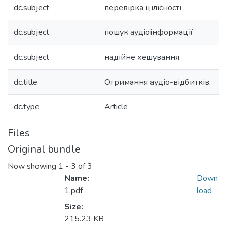
dc.subject
перевірка цілісності
dc.subject
пошук аудіоінформації
dc.subject
надійне хешування
dc.title
Отримання аудіо-відбитків.
dc.type
Article
Files
Original bundle
Now showing
1 - 3 of 3
Name:
Down
1.pdf
load
Size:
215.23 KB