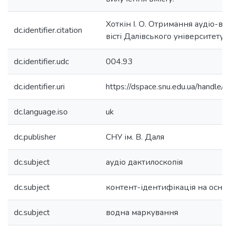
Хоткін І. О. Отримання аудіо-ві
dc.identifier.citation
вісті Далівського університету.
dc.identifier.udc
004.93
dc.identifier.uri
https://dspace.snu.edu.ua/handl
dc.language.iso
uk
dc.publisher
СНУ ім. В. Даля
dc.subject
аудіо дактилоскопія
dc.subject
контент-ідентифікація на основ
dc.subject
водна маркування