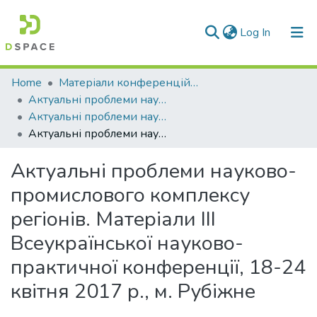
(current)
Log In
Communities & Collections
Home
Матеріали конференцій та семінарів
Актуальні проблеми науково-промислового комплексу регіонів
All of DSpace
Актуальні проблеми науково-промислового комплексу регіонів, 2017 р.
Актуальні проблеми науково-промислового комплексу регіонів. Матеріали ІІІ Всеукраїнської науково-практичної конференції, 18-24 квітня 2017 р., м. Рубіжне
Statistics
Актуальні проблеми науково-
промислового комплексу
регіонів. Матеріали ІІІ
Всеукраїнської науково-
практичної конференції, 18-24
квітня 2017 р., м. Рубіжне