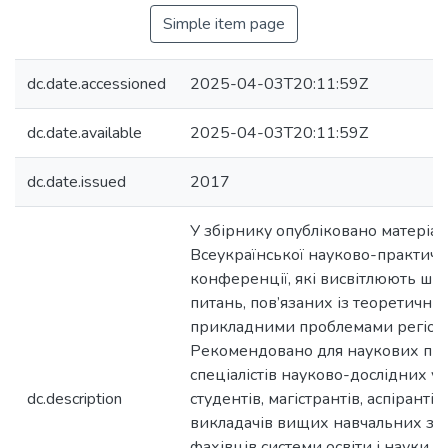
Simple item page
dc.date.accessioned
2025-04-03T20:11:59Z
dc.date.available
2025-04-03T20:11:59Z
dc.date.issued
2017
У збірнику опубліковано матеріали
Всеукраїнської науково-практичн
конференції, які висвітлюють ши
питань, пов’язаних із теоретични
прикладними проблемами регіоні
Рекомендовано для наукових пра
спеціалістів науково-дослідних ус
dc.description
студентів, магістрантів, аспірантів
викладачів вищих навчальних зак
фахівців системи освіти і науки.