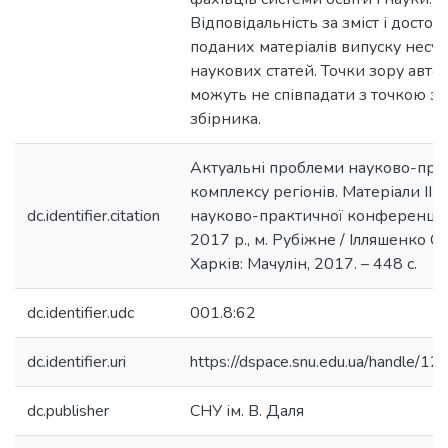
Відповідальність за зміст і достов
поданих матеріалів випуску несут
наукових статей. Точки зору автор
можуть не співпадати з точкою зо
збірника.
Актуальні проблеми науково-про
комплексу регіонів. Матеріали ІІІ 
dc.identifier.citation
науково-практичної конференції,
2017 р., м. Рубіжне / Ілляшенко О.В
Харків: Мачулін, 2017. – 448 с.
dc.identifier.udc
001.8:62
dc.identifier.uri
https://dspace.snu.edu.ua/handle/
dc.publisher
СНУ ім. В. Даля