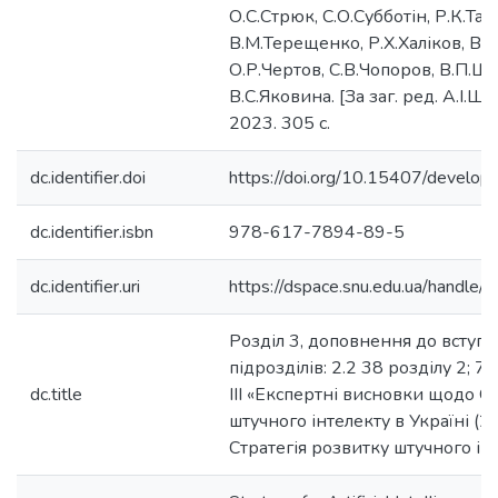
О.С.Стрюк, С.О.Субботін, Р.К.Тащ
В.М.Терещенко, Р.Х.Халіков, В.Б
О.Р.Чертов, С.В.Чопоров, В.П.Щок
В.С.Яковина. [За заг. ред. А.І.Ше
2023. 305 с.
dc.identifier.doi
https://doi.org/10.15407/develo
dc.identifier.isbn
978-617-7894-89-5
dc.identifier.uri
https://dspace.snu.edu.ua/handl
Розділ 3, доповнення до вступу, 
підрозділів: 2.2 38 розділу 2; 7.
dc.title
ІІІ «Експертні висновки щодо Ст
штучного інтелекту в Україні (20
Стратегія розвитку штучного інт