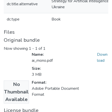
Strategy for Artificial Intelligenc
dc.title.alternative
Ukraine
dc.type
Book
Files
Original bundle
Now showing
1 - 1 of 1
Name:
Down
ai_mono.pdf
load
Size:
3 MB
Format:
No
Adobe Portable Document
Thumbnail
Format
Available
License bundle