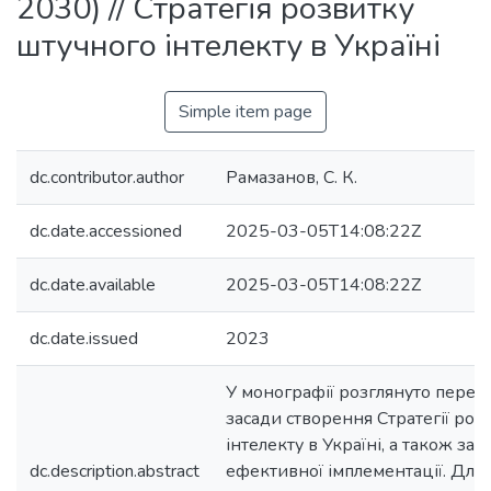
2030) // Стратегія розвитку
штучного інтелекту в Україні
Simple item page
dc.contributor.author
Рамазанов, С. К.
dc.date.accessioned
2025-03-05T14:08:22Z
dc.date.available
2025-03-05T14:08:22Z
dc.date.issued
2023
У монографії розглянуто перед
засади створення Стратегії роз
інтелекту в Україні, а також засо
dc.description.abstract
ефективної імплементації. Для 