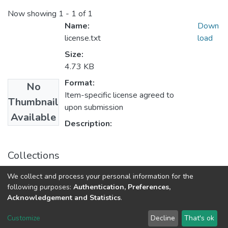
Now showing
1 - 1 of 1
Name:
Down
license.txt
load
Size:
4.73 KB
Format:
No
Item-specific license agreed to
Thumbnail
upon submission
Available
Description:
Collections
Монографії (КІТП)
We collect and process your personal information for the
following purposes:
Authentication, Preferences,
Acknowledgement and Statistics
.
Dspace & Volodymyr Dahl East Ukrainian National University
copyright © 2002-2026
LYRASIS
Customize
Decline
That's ok
Cookie settings
End User Agreement
Send Feedback