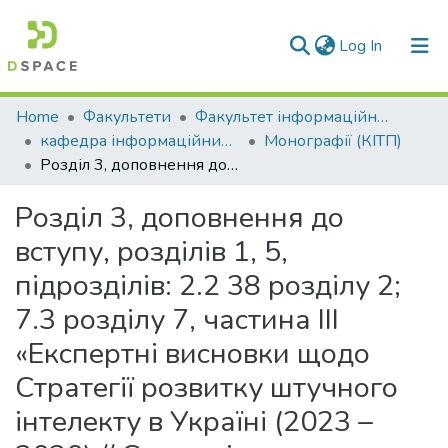
(current)
Log In
Communities & Collections
Home
Факультети
Факультет інформаційних технологій та електроніки
кафедра інформаційних технологій та програмування
Монографії (КІТП)
All of DSpace
Розділ 3, доповнення до вступу, розділів 1, 5, підрозділів: 2.2 38 розділу 2; 7.3 розділу 7, частина ІІІ «Експертні висновки щодо Стратегії розвитку штучного інтелекту в Україні (2023 – 2030) // Стратегія розвитку штучного інтелекту в Україні
Statistics
Розділ 3, доповнення до
вступу, розділів 1, 5,
підрозділів: 2.2 38 розділу 2;
7.3 розділу 7, частина ІІІ
«Експертні висновки щодо
Стратегії розвитку штучного
інтелекту в Україні (2023 –