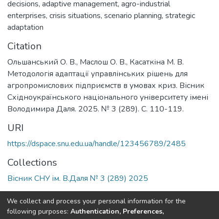
decisions
,
adaptive management
,
agro-industrial
enterprises
,
crisis situations
,
scenario planning
,
strategic
adaptation
Citation
Ольшанський О. В., Маслош О. В., Касаткіна М. В.
Методологія адаптації управлінських рішень для
агропромислових підприємств в умовах криз. Вісник
Східноукраїнського національного університету імені
Володимира Даля. 2025. № 3 (289). С. 110-119.
URI
https://dspace.snu.edu.ua/handle/123456789/2485
Collections
Вісник СНУ ім. В.Даля № 3 (289) 2025
Full item page
We collect and process your personal information for the
following purposes:
Authentication, Preferences,