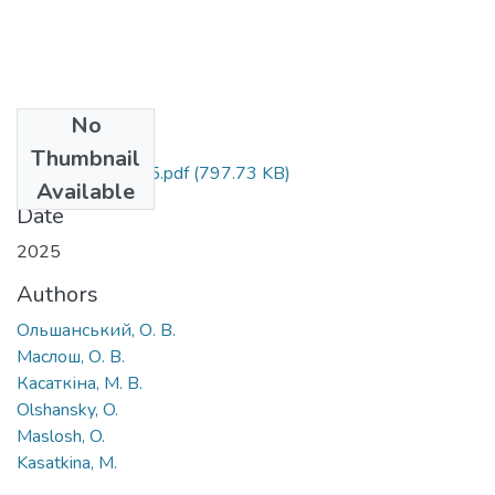
No
Files
Thumbnail
15_ 3 (289) 2025.pdf
(797.73 KB)
Available
Date
2025
Authors
Ольшанський, О. В.
Маслош, О. В.
Касаткіна, М. В.
Olshansky, O.
Maslosh, O.
Kasatkina, M.