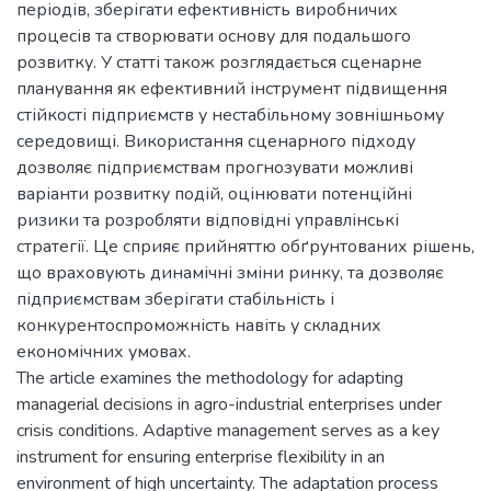
періодів, зберігати ефективність виробничих
процесів та створювати основу для подальшого
розвитку. У статті також розглядається сценарне
планування як ефективний інструмент підвищення
стійкості підприємств у нестабільному зовнішньому
середовищі. Використання сценарного підходу
дозволяє підприємствам прогнозувати можливі
варіанти розвитку подій, оцінювати потенційні
ризики та розробляти відповідні управлінські
стратегії. Це сприяє прийняттю обґрунтованих рішень,
що враховують динамічні зміни ринку, та дозволяє
підприємствам зберігати стабільність і
конкурентоспроможність навіть у складних
економічних умовах.
The article examines the methodology for adapting
managerial decisions in agro-industrial enterprises under
crisis conditions. Adaptive management serves as a key
instrument for ensuring enterprise flexibility in an
environment of high uncertainty. The adaptation process