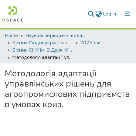
(current)
Log In
Communities & Collections
Home
Наукові періодичні видання СНУ ім. В. Даля
Вісник Східноукраїнського національного університету імені В. Даля
2025 рік
All of DSpace
Вісник СНУ ім. В.Даля № 3 (289) 2025
Методологія адаптації управлінських рішень для агропромислових підприємств в умовах криз.
Statistics
Методологія адаптації
управлінських рішень для
агропромислових підприємств
в умовах криз.