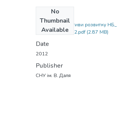
No
Files
Thumbnail
Стан та перспективи розвитку НБ_
Available
presentation_2012.pdf
(2.87 MB)
Date
2012
Publisher
СНУ ім. В. Даля