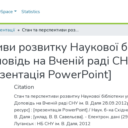
 DSpace
Statistics
ентації
Стан та перспективи розвитку Наукової бібліотеки університету. Доповідь на Вченій раді СНУ ім. В. Даля 28.09.2012р. [презентація PowerPoint]
иви розвитку Наукової б
овідь на Вченій раді СН
езентація PowerPoint]
Citation
Стан та перспективи розвитку Наукової бібліотеки у
Доповідь на Вченій раді СНУ ім. В. Даля 28.09.2012
ресурс] : [презентація PowerPoint] / Наук. б-ка Східно
В. Даля ; [уклад. В. В. Савельєва]. - Електрон. дані (29
Луганськ : НБ СНУ ім. В. Даля, 2012