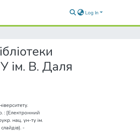
Log In
ібліотеки
У ім. В. Даля
ніверситету.
р. : [Електронний
укр. нац. ун-ту ім.
 слайдів). -