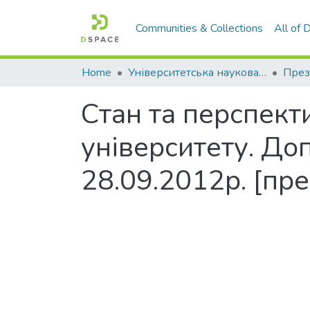
Communities & Collections
All of
Home
Університетська наукова бібліотека
През
Стан та перспект
університету. Доп
28.09.2012р. [пр